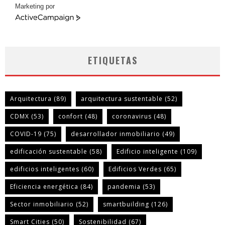
Marketing por
ActiveCampaign
ETIQUETAS
Arquitectura
(89)
arquitectura sustentable
(52)
CDMX
(53)
confort
(48)
coronavirus
(48)
COVID-19
(75)
desarrollador inmobiliario
(49)
edificación sustentable
(58)
Edificio inteligente
(109)
edificios inteligentes
(60)
Edificios Verdes
(65)
Eficiencia energética
(84)
pandemia
(53)
Sector inmobiliario
(52)
smartbuilding
(126)
Smart Cities
(50)
Sostenibilidad
(67)