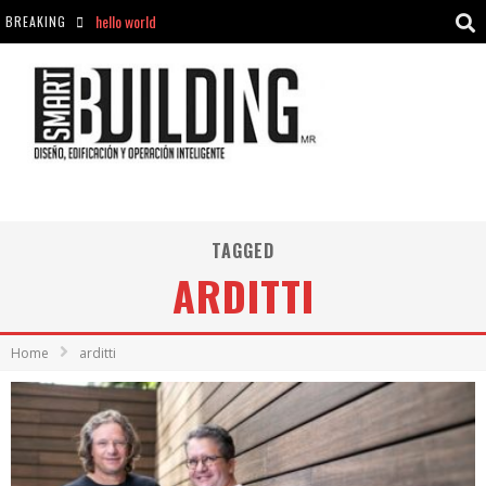
hello world
BREAKING
Aciclovir En Farmacia Violán: Cremas Y Comprimidos Disponibles
hello world
Cómo asegurarse de comprar medicamentos seguros en Farmacia Rincón de Seca
TAGGED
ARDITTI
Home
arditti