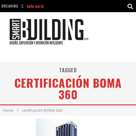
hello world
BREAKING
Aciclovir En Farmacia Violán: Cremas Y Comprimidos Disponibles
hello world
Cómo asegurarse de comprar medicamentos seguros en Farmacia Rincón de Seca
TAGGED
CERTIFICACIÓN BOMA
360
Home
certificación BOMA 360