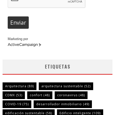
Enviar
Marketing por
ActiveCampaign
ETIQUETAS
Arquitectura
(89)
arquitectura sustentable
(52)
CDMX
(53)
confort
(48)
coronavirus
(48)
COVID-19
(75)
desarrollador inmobiliario
(49)
edificación sustentable
(58)
Edificio inteligente
(109)