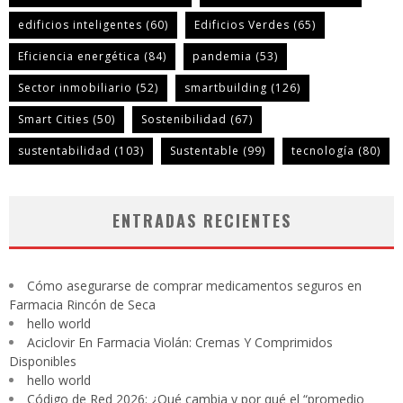
edificios inteligentes
(60)
Edificios Verdes
(65)
Eficiencia energética
(84)
pandemia
(53)
Sector inmobiliario
(52)
smartbuilding
(126)
Smart Cities
(50)
Sostenibilidad
(67)
sustentabilidad
(103)
Sustentable
(99)
tecnología
(80)
ENTRADAS RECIENTES
Cómo asegurarse de comprar medicamentos seguros en
Farmacia Rincón de Seca
hello world
Aciclovir En Farmacia Violán: Cremas Y Comprimidos
Disponibles
hello world
Código de Red 2026: ¿Qué cambia y por qué el “promedio