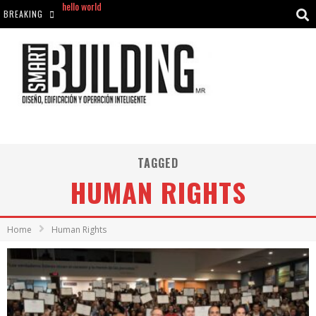
BREAKING
Aciclovir En Farmacia Violán: Cremas Y Comprimidos Disponibles
hello world
Cómo asegurarse de comprar medicamentos seguros en Farmacia Rincón de Seca
TAGGED
HUMAN RIGHTS
Home
Human Rights