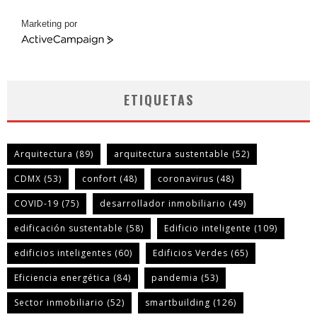
Marketing por
ActiveCampaign
ETIQUETAS
Arquitectura
(89)
arquitectura sustentable
(52)
CDMX
(53)
confort
(48)
coronavirus
(48)
COVID-19
(75)
desarrollador inmobiliario
(49)
edificación sustentable
(58)
Edificio inteligente
(109)
edificios inteligentes
(60)
Edificios Verdes
(65)
Eficiencia energética
(84)
pandemia
(53)
Sector inmobiliario
(52)
smartbuilding
(126)