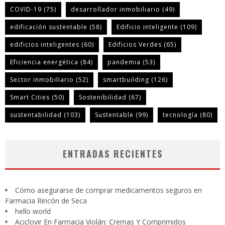
COVID-19
(75)
desarrollador inmobiliario
(49)
edificación sustentable
(58)
Edificio inteligente
(109)
edificios inteligentes
(60)
Edificios Verdes
(65)
Eficiencia energética
(84)
pandemia
(53)
Sector inmobiliario
(52)
smartbuilding
(126)
Smart Cities
(50)
Sostenibilidad
(67)
sustentabilidad
(103)
Sustentable
(99)
tecnología
(80)
ENTRADAS RECIENTES
Cómo asegurarse de comprar medicamentos seguros en
Farmacia Rincón de Seca
hello world
Aciclovir En Farmacia Violán: Cremas Y Comprimidos