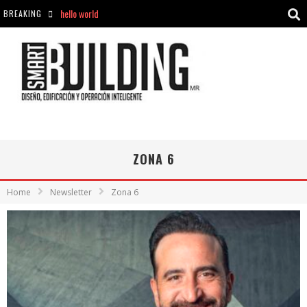
hello world
BREAKING
Aciclovir En Farmacia Violán: Cremas Y Comprimidos Disponibles
hello world
Cómo asegurarse de comprar medicamentos seguros en Farmacia Rincón de Seca
ZONA 6
Home
Newsletter
Zona 6