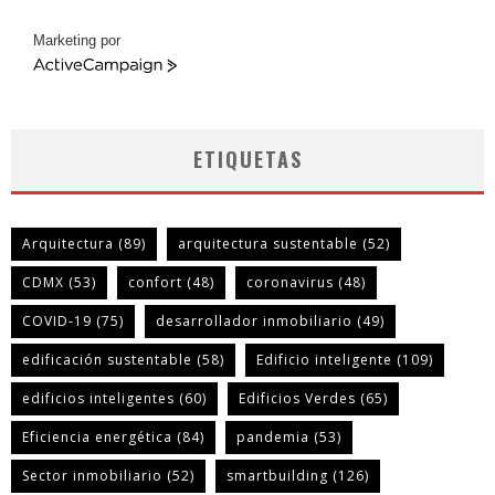
Marketing por
ActiveCampaign
ETIQUETAS
Arquitectura
(89)
arquitectura sustentable
(52)
CDMX
(53)
confort
(48)
coronavirus
(48)
COVID-19
(75)
desarrollador inmobiliario
(49)
edificación sustentable
(58)
Edificio inteligente
(109)
edificios inteligentes
(60)
Edificios Verdes
(65)
Eficiencia energética
(84)
pandemia
(53)
Sector inmobiliario
(52)
smartbuilding
(126)