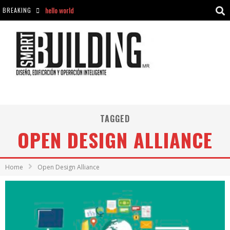
hello world
BREAKING
Aciclovir En Farmacia Violán: Cremas Y Comprimidos Disponibles
hello world
Cómo asegurarse de comprar medicamentos seguros en Farmacia Rincón de Seca
TAGGED
OPEN DESIGN ALLIANCE
Home
Open Design Alliance