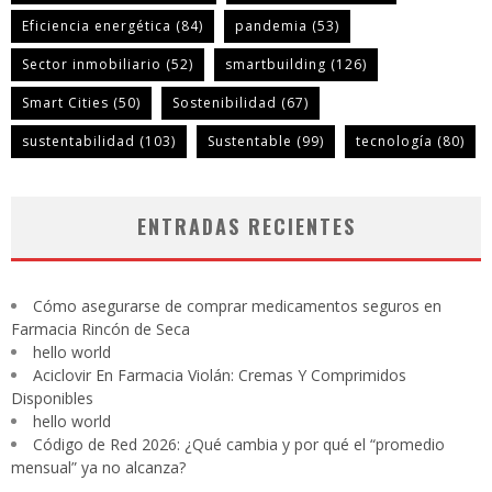
Eficiencia energética
(84)
pandemia
(53)
Sector inmobiliario
(52)
smartbuilding
(126)
Smart Cities
(50)
Sostenibilidad
(67)
sustentabilidad
(103)
Sustentable
(99)
tecnología
(80)
ENTRADAS RECIENTES
Cómo asegurarse de comprar medicamentos seguros en
Farmacia Rincón de Seca
hello world
Aciclovir En Farmacia Violán: Cremas Y Comprimidos
Disponibles
hello world
Código de Red 2026: ¿Qué cambia y por qué el “promedio
mensual” ya no alcanza?