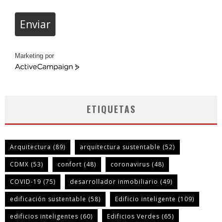
Enviar
Marketing por
ActiveCampaign
ETIQUETAS
Arquitectura
(89)
arquitectura sustentable
(52)
CDMX
(53)
confort
(48)
coronavirus
(48)
COVID-19
(75)
desarrollador inmobiliario
(49)
edificación sustentable
(58)
Edificio inteligente
(109)
edificios inteligentes
(60)
Edificios Verdes
(65)