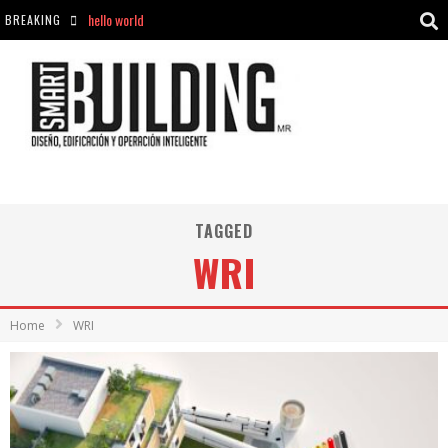
hello world
BREAKING
Aciclovir En Farmacia Violán: Cremas Y Comprimidos Disponibles
hello world
Cómo asegurarse de comprar medicamentos seguros en Farmacia Rincón de Seca
TAGGED
WRI
Home
WRI