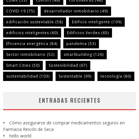
CDMX
(53)
confort
(48)
coronavirus
(48)
COVID-19
(75)
desarrollador inmobiliario
(49)
edificación sustentable
(58)
Edificio inteligente
(109)
edificios inteligentes
(60)
Edificios Verdes
(65)
Eficiencia energética
(84)
pandemia
(53)
Sector inmobiliario
(52)
smartbuilding
(126)
Smart Cities
(50)
Sostenibilidad
(67)
sustentabilidad
(103)
Sustentable
(99)
tecnología
(80)
ENTRADAS RECIENTES
Cómo asegurarse de comprar medicamentos seguros en
Farmacia Rincón de Seca
hello world