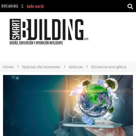
BREAKING
Aciclovir En Farmacia Violán: Cremas Y Comprimidos Disponibles
hello world
Cómo asegurarse de comprar medicamentos seguros en Farmacia Rincón de Seca
hello world
Home
Noticias del momento
Noticias
Eficiencia energética