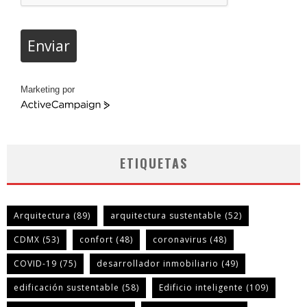
Enviar
Marketing por
ActiveCampaign
ETIQUETAS
Arquitectura
(89)
arquitectura sustentable
(52)
CDMX
(53)
confort
(48)
coronavirus
(48)
COVID-19
(75)
desarrollador inmobiliario
(49)
edificación sustentable
(58)
Edificio inteligente
(109)