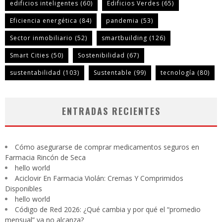
edificios inteligentes
(60)
Edificios Verdes
(65)
Eficiencia energética
(84)
pandemia
(53)
Sector inmobiliario
(52)
smartbuilding
(126)
Smart Cities
(50)
Sostenibilidad
(67)
sustentabilidad
(103)
Sustentable
(99)
tecnología
(80)
ENTRADAS RECIENTES
Cómo asegurarse de comprar medicamentos seguros en
Farmacia Rincón de Seca
hello world
Aciclovir En Farmacia Violán: Cremas Y Comprimidos
Disponibles
hello world
Código de Red 2026: ¿Qué cambia y por qué el “promedio
mensual” ya no alcanza?