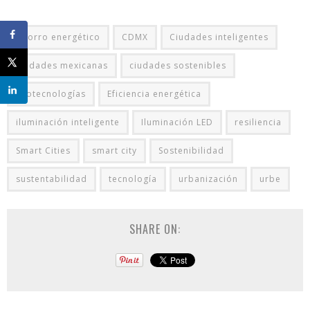
Ahorro energético
CDMX
Ciudades inteligentes
ciudades mexicanas
ciudades sostenibles
ecotecnologías
Eficiencia energética
iluminación inteligente
Iluminación LED
resiliencia
Smart Cities
smart city
Sostenibilidad
sustentabilidad
tecnología
urbanización
urbe
SHARE ON: