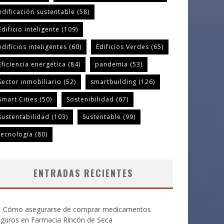
edificación sustentable
(58)
Edificio inteligente
(109)
edificios inteligentes
(60)
Edificios Verdes
(65)
Eficiencia energética
(84)
pandemia
(53)
Sector inmobiliario
(52)
smartbuilding
(126)
Smart Cities
(50)
Sostenibilidad
(67)
sustentabilidad
(103)
Sustentable
(99)
tecnología
(80)
ENTRADAS RECIENTES
Cómo asegurarse de comprar medicamentos
eguros en Farmacia Rincón de Seca