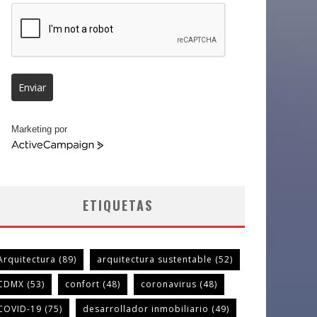
Enviar
Marketing por
ActiveCampaign
ETIQUETAS
Arquitectura
(89)
arquitectura sustentable
(52)
CDMX
(53)
confort
(48)
coronavirus
(48)
COVID-19
(75)
desarrollador inmobiliario
(49)