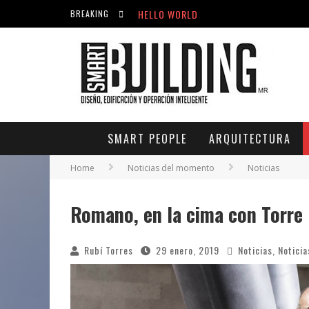
ACICLOVIR EN FARMACIA VIOLÁN: CREM
BREAKING
HELLO WORLD
HELLO WORLD
SMART PEOPLE
ARQUITECTURA
Home
Noticias del momento
Noticias
Romano, en la cima con Torre
Rubí Torres
29 enero, 2019
Noticias
,
Notici