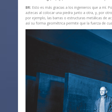
BR:
Esto es más gracias a los ingenieros que a mí. Por
aztecas al colocar una piedra junto a otra, y, por otro
por ejemplo, las barras o estructuras metálicas de a
así su forma geométrica permite que la fuerza de cua