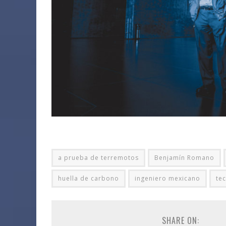
a prueba de terremotos
Benjamín Romano
huella de carbono
ingeniero mexicano
te
SHARE ON: