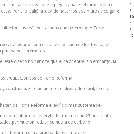
onces de ahí me tuve que replegar y hacer el famoso libro
casa. Por ello, salió la idea de hacer los dos muros y colgar el
Di
arquitectónicas más destacadas que hicieron que Torre
“p
do alrededor de una casa de la década de los treinta, el
a prueba de terremotos.
e; este diseño no permite que el calor entre; sin embargo, la
.
etos arquitectónicos de Torre Reforma?
 construirla. Ese fue un reto, el diseño fue fácil, lo difícil
hacen de Torre Reforma el edificio más sustentable?
ino por el ahorro de energía de al menos un 25 por ciento,
izados permitieron reducir su huella de carbono.
Torre Reforma sea a prueba de terremotos?