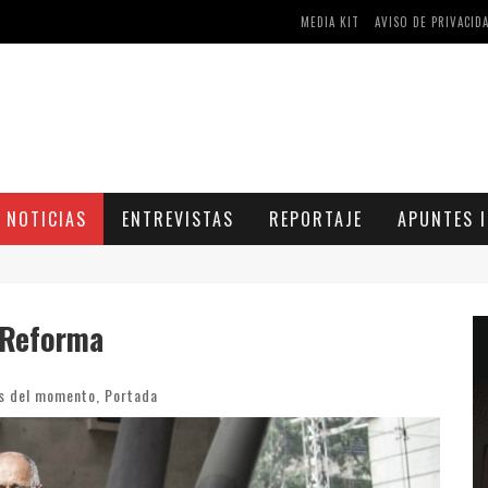
AS Y COMPRIMIDOS DISPONIBLES
MEDIA KIT
AVISO DE PRIVACID
CÓMO ASEGURARSE DE COMPRAR MEDICAMENTOS SEGUROS EN FARMACIA RINCÓN DE SECA
NOTICIAS
ENTREVISTAS
REPORTAJE
APUNTES I
 Reforma
as del momento
,
Portada