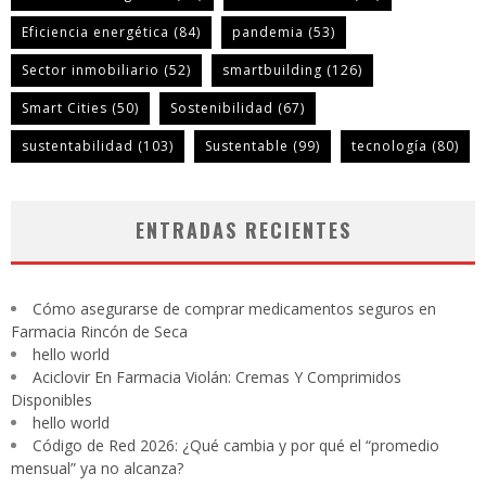
Eficiencia energética
(84)
pandemia
(53)
Sector inmobiliario
(52)
smartbuilding
(126)
Smart Cities
(50)
Sostenibilidad
(67)
sustentabilidad
(103)
Sustentable
(99)
tecnología
(80)
ENTRADAS RECIENTES
Cómo asegurarse de comprar medicamentos seguros en
Farmacia Rincón de Seca
hello world
Aciclovir En Farmacia Violán: Cremas Y Comprimidos
Disponibles
hello world
Código de Red 2026: ¿Qué cambia y por qué el “promedio
mensual” ya no alcanza?