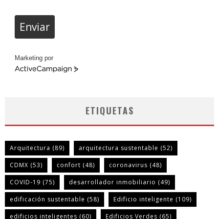
Enviar
Marketing por
ActiveCampaign
ETIQUETAS
Arquitectura
(89)
arquitectura sustentable
(52)
CDMX
(53)
confort
(48)
coronavirus
(48)
COVID-19
(75)
desarrollador inmobiliario
(49)
edificación sustentable
(58)
Edificio inteligente
(109)
edificios inteligentes
(60)
Edificios Verdes
(65)