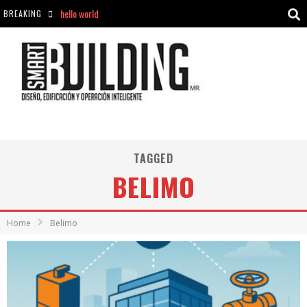
hello world
BREAKING
Aciclovir En Farmacia Violán: Cremas Y Comprimidos Disponibles
hello world
Cómo asegurarse de comprar medicamentos seguros en Farmacia Rincón de Seca
TAGGED
BELIMO
Home
Belimo