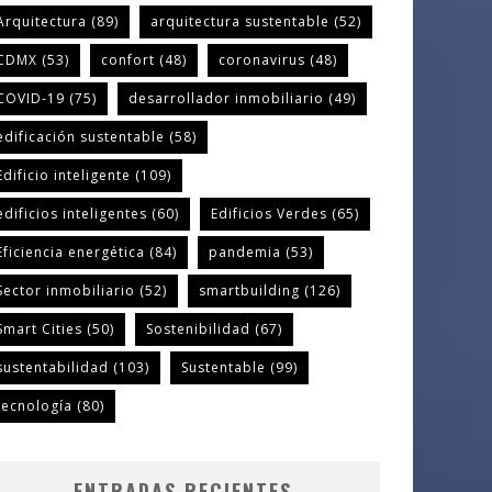
Arquitectura
(89)
arquitectura sustentable
(52)
CDMX
(53)
confort
(48)
coronavirus
(48)
COVID-19
(75)
desarrollador inmobiliario
(49)
edificación sustentable
(58)
Edificio inteligente
(109)
edificios inteligentes
(60)
Edificios Verdes
(65)
Eficiencia energética
(84)
pandemia
(53)
Sector inmobiliario
(52)
smartbuilding
(126)
Smart Cities
(50)
Sostenibilidad
(67)
sustentabilidad
(103)
Sustentable
(99)
tecnología
(80)
ENTRADAS RECIENTES