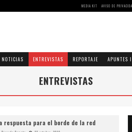
MEDIA KIT
AVISO DE PRIVACID
AS Y COMPRIMIDOS DISPONIBLES
CÓMO ASEGURARSE DE COMPRAR MEDICAMENTOS SEGUROS EN FARMACIA RINCÓN DE SECA
NOTICIAS
ENTREVISTAS
REPORTAJE
APUNTES I
ENTREVISTAS
a respuesta para el borde de la red