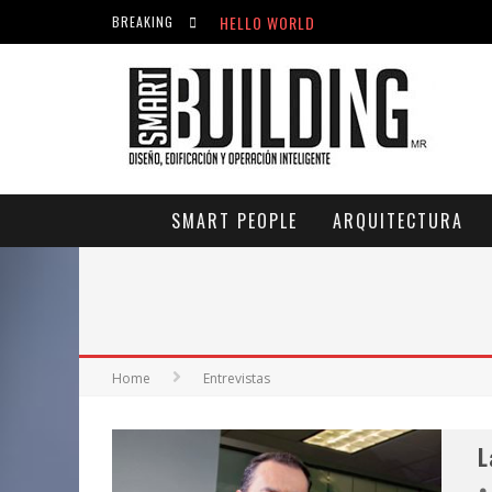
HELLO WORLD
BREAKING
ACICLOVIR EN FARMACIA VIOLÁN: CREM
HELLO WORLD
SMART PEOPLE
ARQUITECTURA
Home
Entrevistas
L