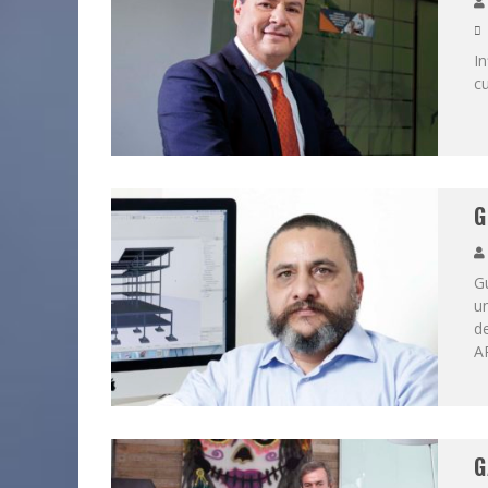
In
c
G
Gu
u
d
A
G