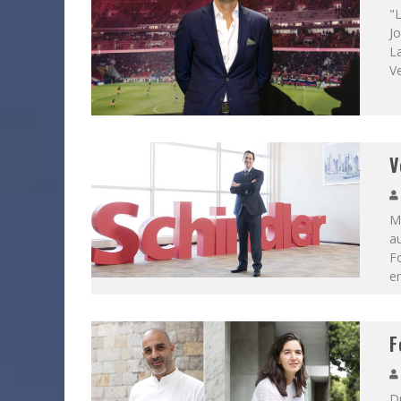
"L
Jo
L
Ve
V
Mé
au
Fo
e
F
Dr