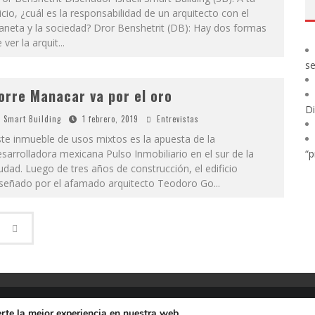
icio, ¿cuál es la responsabilidad de un arquitecto con el
aneta y la sociedad? Dror Benshetrit (DB): Hay dos formas
 ver la arquit
...
s
orre Manacar va por el oro
Di
Smart Building
1 febrero, 2019
Entrevistas
te inmueble de usos mixtos es la apuesta de la
“p
sarrolladora mexicana Pulso Inmobiliario en el sur de la
udad. Luego de tres años de construcción, el edificio
iseñado por el afamado arquitecto Teodoro Go
...
te la mejor experiencia en nuestra web.
CARTA PRESIDENTE
EDITORIAL