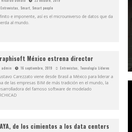
Ricardo Donato
23 octubre, 2019
Entrevistas
,
Smart
,
Smart people
finito e imponente, así es el microuniverso de datos que da
uerda al mundo.
raphisoft México estrena director
admin
16 septiembre, 2019
Entrevistas
,
Tecnología Líderes
stavo Carezzato viene desde Brasil a México para liderar a
na de las empresas BIM de más tradición en el mundo, la
esarrolladora del famoso software de modelado
RCHICAD
AYA, de los cimientos a los data centers