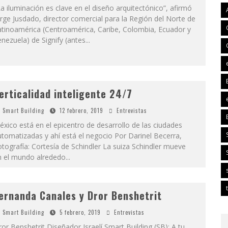
a iluminación es clave en el diseño arquitectónico”, afirmó
rge Jusdado, director comercial para la Región del Norte de
atinoamérica (Centroamérica, Caribe, Colombia, Ecuador y
nezuela) de Signify (antes
...
erticalidad inteligente 24/7
Smart Building
12 febrero, 2019
Entrevistas
xico está en el epicentro de desarrollo de las ciudades
tomatizadas y ahí está el negocio Por Darinel Becerra,
tografía: Cortesía de Schindler La suiza Schindler mueve
n el mundo alrededo
...
ernanda Canales y Dror Benshetrit
Smart Building
5 febrero, 2019
Entrevistas
or Benshetrit Diseñador Israelí Smart Building (SB): A tu