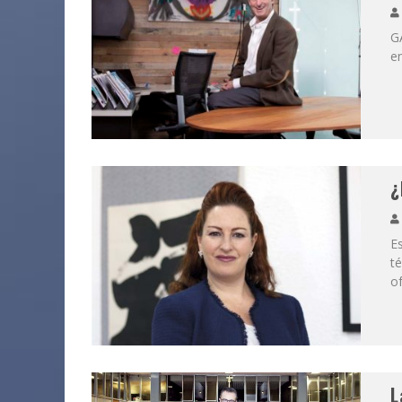
GA
en
¿
Es
té
of
L