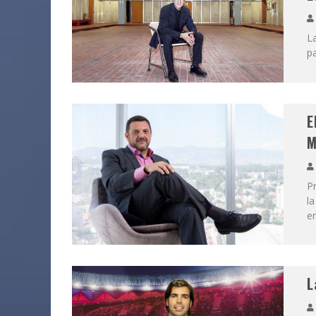
La
pa
E
M
Pr
la
e
L