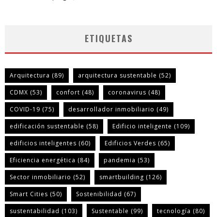
ETIQUETAS
Arquitectura
(89)
arquitectura sustentable
(52)
CDMX
(53)
confort
(48)
coronavirus
(48)
COVID-19
(75)
desarrollador inmobiliario
(49)
edificación sustentable
(58)
Edificio inteligente
(109)
edificios inteligentes
(60)
Edificios Verdes
(65)
Eficiencia energética
(84)
pandemia
(53)
Sector inmobiliario
(52)
smartbuilding
(126)
Smart Cities
(50)
Sostenibilidad
(67)
sustentabilidad
(103)
Sustentable
(99)
tecnología
(80)