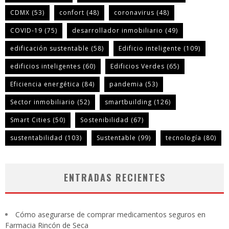
CDMX
(53)
confort
(48)
coronavirus
(48)
COVID-19
(75)
desarrollador inmobiliario
(49)
edificación sustentable
(58)
Edificio inteligente
(109)
edificios inteligentes
(60)
Edificios Verdes
(65)
Eficiencia energética
(84)
pandemia
(53)
Sector inmobiliario
(52)
smartbuilding
(126)
Smart Cities
(50)
Sostenibilidad
(67)
sustentabilidad
(103)
Sustentable
(99)
tecnología
(80)
ENTRADAS RECIENTES
Cómo asegurarse de comprar medicamentos seguros en
Farmacia Rincón de Seca