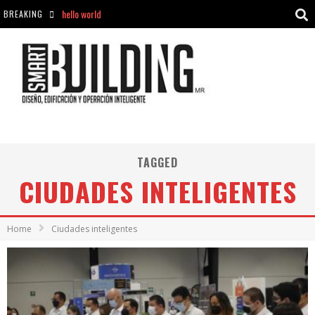
BREAKING
Aciclovir En Farmacia Violán: Cremas Y Comprimidos Disponibles
hello world
Cómo asegurarse de comprar medicamentos seguros en Farmacia Rincón de Seca
hello world
TAGGED
CIUDADES INTELIGENTES
Home
Ciudades inteligentes