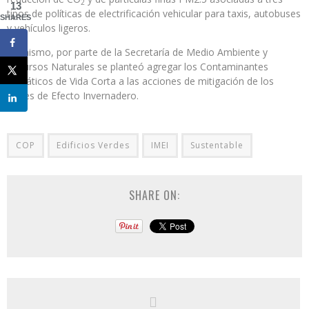
2
13
tipos de políticas de electrificación vehicular para taxis, autobuses
SHARES
y vehículos ligeros.
Asimismo, por parte de la Secretaría de Medio Ambiente y
Recursos Naturales se planteó agregar los Contaminantes
Climáticos de Vida Corta a las acciones de mitigación de los
Gases de Efecto Invernadero.
COP
Edificios Verdes
IMEI
Sustentable
SHARE ON: