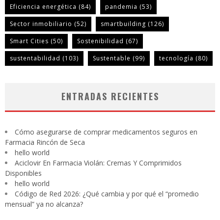
Eficiencia energética
(84)
pandemia
(53)
Sector inmobiliario
(52)
smartbuilding
(126)
Smart Cities
(50)
Sostenibilidad
(67)
sustentabilidad
(103)
Sustentable
(99)
tecnología
(80)
ENTRADAS RECIENTES
Cómo asegurarse de comprar medicamentos seguros en
Farmacia Rincón de Seca
hello world
Aciclovir En Farmacia Violán: Cremas Y Comprimidos
Disponibles
hello world
Código de Red 2026: ¿Qué cambia y por qué el “promedio
mensual” ya no alcanza?