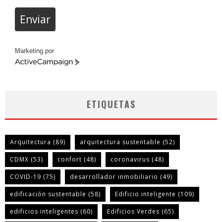
Enviar
Marketing por
ActiveCampaign
ETIQUETAS
Arquitectura
(89)
arquitectura sustentable
(52)
CDMX
(53)
confort
(48)
coronavirus
(48)
COVID-19
(75)
desarrollador inmobiliario
(49)
edificación sustentable
(58)
Edificio inteligente
(109)
edificios inteligentes
(60)
Edificios Verdes
(65)