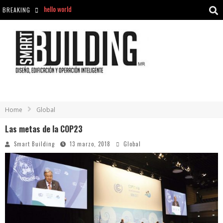
BREAKING
Aciclovir En Farmacia Violán: Cremas Y Comprimidos Disponibles
hello world
Cómo asegurarse de comprar medicamentos seguros en Farmacia Rincón de Seca
hello world
Home
Global
Las metas de la COP23
Smart Building
13 marzo, 2018
Global