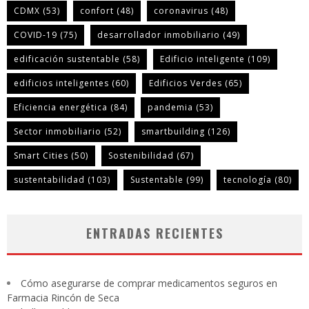
CDMX
(53)
confort
(48)
coronavirus
(48)
COVID-19
(75)
desarrollador inmobiliario
(49)
edificación sustentable
(58)
Edificio inteligente
(109)
edificios inteligentes
(60)
Edificios Verdes
(65)
Eficiencia energética
(84)
pandemia
(53)
Sector inmobiliario
(52)
smartbuilding
(126)
Smart Cities
(50)
Sostenibilidad
(67)
sustentabilidad
(103)
Sustentable
(99)
tecnología
(80)
ENTRADAS RECIENTES
Cómo asegurarse de comprar medicamentos seguros en
Farmacia Rincón de Seca