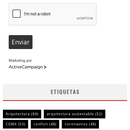
Enviar
Marketing por
ActiveCampaign
ETIQUETAS
Arquitectura
(89)
arquitectura sustentable
(52)
CDMX
(53)
confort
(48)
coronavirus
(48)