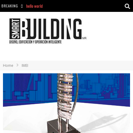
BREAKING
Aciclovir En Farmacia Violán: Cremas Y Comprimidos Disponibles
hello world
Cómo asegurarse de comprar medicamentos seguros en Farmacia Rincón de Seca
hello world
Home
IMEI