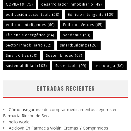
COVID-19
(75)
desarrollador inmobiliario
(49)
edificación sustentable
(58)
Edificio inteligente
(109)
edificios inteligentes
(60)
Edificios Verdes
(65)
Eficiencia energética
(84)
pandemia
(53)
Sector inmobiliario
(52)
smartbuilding
(126)
Smart Cities
(50)
Sostenibilidad
(67)
sustentabilidad
(103)
Sustentable
(99)
tecnología
(80)
ENTRADAS RECIENTES
Cómo asegurarse de comprar medicamentos seguros en
Farmacia Rincón de Seca
hello world
Aciclovir En Farmacia Violán: Cremas Y Comprimidos