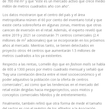
2
de 700 mil m
y que “este es un mercado activo que crece medio
millón de metros cuadrados año con año”.
Los datos mostraron que el centro del país y el área
metropolitana reúnen el 60 por ciento del inventario total y que
existe cierta sobreoferta en algunas zonas, mientras que otras
carecen de inversión en el retail. Además, el experto reveló que
entre 2019 y 2021 se construirán 71 centros comerciales (2.4
2
millones de m
adicionales) que se incorporarán en los próximos
años al mercado. Mientras tanto, se tienen detectados en
proyecto otros 44 centros que aumentarán 1.5 millones de
metros cuadrados a los ya existentes.
Respecto a las rentas, Lomelín dijo que en
fashion malls
se habla
de 600 a 1300 pesos por metro cuadrado mensual y señaló que
“hay una correlación directa entre el nivel socioeconómico y el
poder adquisitivo la población con la oferta de centros
comerciales”, así como que las tendencias en el mercado del
retail están dirigidas hacia megaproyectos, usos mixtos y
conceptos comerciales híbridos y de entretenimiento.
Finalmente, también refirió que otra forma de medir el tamaño
del sector es con el registro de los afiliados a la Asociación