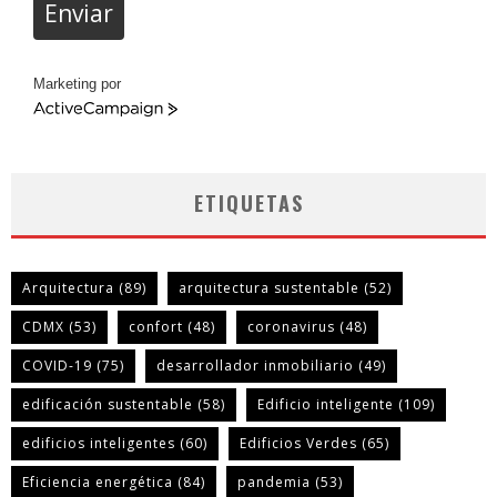
Enviar
Marketing por
ActiveCampaign
ETIQUETAS
Arquitectura
(89)
arquitectura sustentable
(52)
CDMX
(53)
confort
(48)
coronavirus
(48)
COVID-19
(75)
desarrollador inmobiliario
(49)
edificación sustentable
(58)
Edificio inteligente
(109)
edificios inteligentes
(60)
Edificios Verdes
(65)
Eficiencia energética
(84)
pandemia
(53)