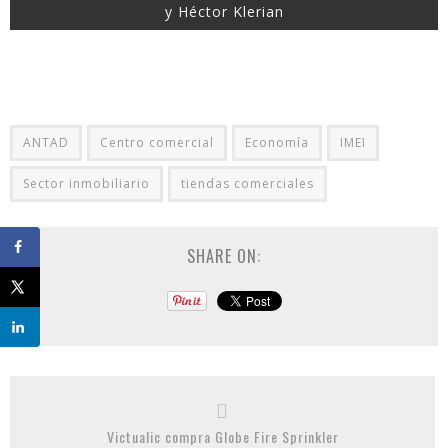
y Héctor Klerian
ANTAD
Centro comercial
Economía
IMEI
Sector inmobiliario
tiendas comerciales
SHARE ON:
Victualic compra Globe Fire Sprinkler