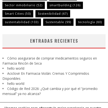
Sector inmobiliario
(52)
smartbuilding
(126)
Smart Cities
(50)
Sostenibilidad
(67)
sustentabilidad
(103)
Sustentable
(99)
tecnología
(80)
ENTRADAS RECIENTES
Cómo asegurarse de comprar medicamentos seguros en
Farmacia Rincón de Seca
hello world
Aciclovir En Farmacia Violán: Cremas Y Comprimidos
Disponibles
hello world
Código de Red 2026: ¿Qué cambia y por qué el “promedio
mensual” ya no alcanza?