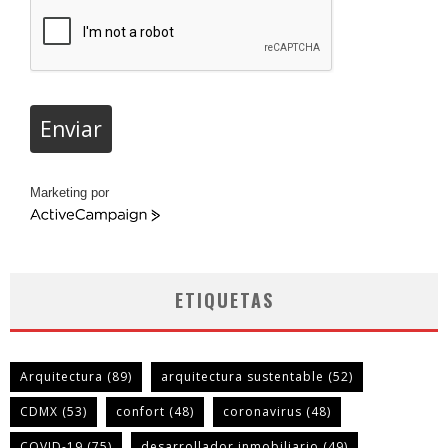
Enviar
Marketing por
ActiveCampaign
ETIQUETAS
Arquitectura
(89)
arquitectura sustentable
(52)
CDMX
(53)
confort
(48)
coronavirus
(48)
COVID-19
(75)
desarrollador inmobiliario
(49)