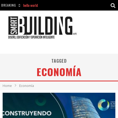
BREAKING
Aciclovir En Farmacia Violán: Cremas Y Comprimidos Disponibles
hello world
Cómo asegurarse de comprar medicamentos seguros en Farmacia Rincón de Seca
hello world
TAGGED
ECONOMÍA
Home
Economía