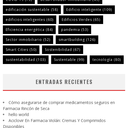
edificación sustentable
(58)
Edificio inteligente
(109)
edificios inteligentes
(60)
Edificios Verdes
(65)
Eficiencia energética
(84)
pandemia
(53)
Sector inmobiliario
(52)
smartbuilding
(126)
Smart Cities
(50)
Sostenibilidad
(67)
sustentabilidad
(103)
Sustentable
(99)
tecnología
(80)
ENTRADAS RECIENTES
Cómo asegurarse de comprar medicamentos seguros en
Farmacia Rincón de Seca
hello world
Aciclovir En Farmacia Violán: Cremas Y Comprimidos
Disponibles