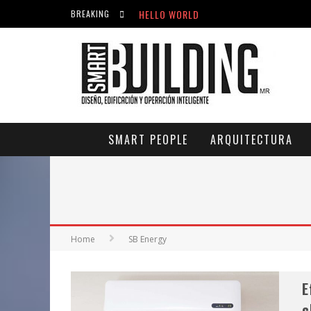
HELLO WORLD
BREAKING
ACICLOVIR EN FARMACIA VIOLÁN: CREM
HELLO WORLD
SMART PEOPLE
ARQUITECTURA
Home
SB Energy
E
c