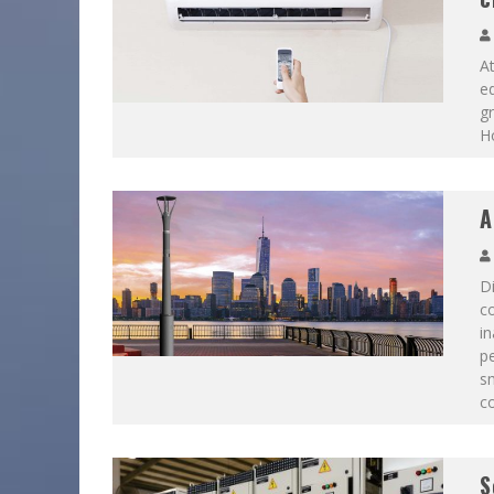
A
ed
gr
H
A
Di
co
in
pe
sm
c
S