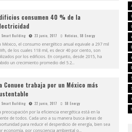
dificios consumen 40 % de la
lectricidad
Smart Building
23 junio, 2017
Noticias
,
SB Energy
 México, el consumo energético anual equivale a 297 mil
h, de los cuales 118 mil, es decir 40 por ciento, son
ilizados por los edificios. En conjunto, desde 2015, ha
abido un crecimiento promedio del 5.2
...
a Conuee trabaja por un México más
ustentable
Smart Building
22 junio, 2017
SB Energy
 preocupación por la eficiencia energética está en la
ente de todos. Cada uno a su manera busca áreas de
ortunidad para reducir el desperdicio de energía, bien sea
or economía, por consciencia ambiental o
...