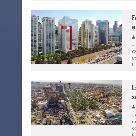
E
e
En
GW
ut
h
L
s
La
m
op
p