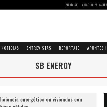
MEDIA KIT
AVISO DE PRIVACID
AS Y COMPRIMIDOS DISPONIBLES
CÓMO ASEGURARSE DE COMPRAR MEDICAMENTOS SEGUROS EN FARMACIA RINCÓN DE SECA
NOTICIAS
ENTREVISTAS
REPORTAJE
APUNTES I
SB ENERGY
ficiencia energética en viviendas con
limas cálidos