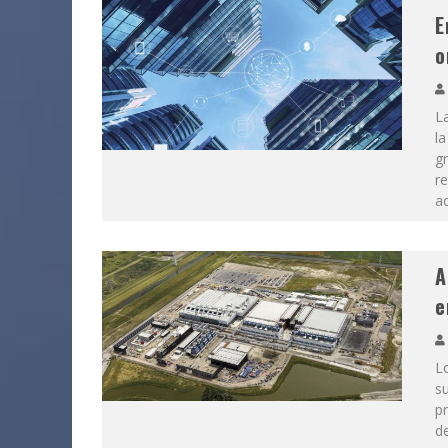
E
o
La
l
g
re
ac
A
e
Lo
su
pr
de