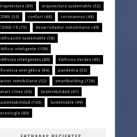
Arquitectura
(89)
arquitectura sustentable
(52)
CDMX
(53)
confort
(48)
coronavirus
(48)
COVID-19
(75)
desarrollador inmobiliario
(49)
edificación sustentable
(58)
Edificio inteligente
(109)
edificios inteligentes
(60)
Edificios Verdes
(65)
Eficiencia energética
(84)
pandemia
(53)
Sector inmobiliario
(52)
smartbuilding
(126)
Smart Cities
(50)
Sostenibilidad
(67)
sustentabilidad
(103)
Sustentable
(99)
tecnología
(80)
ENTRADAS RECIENTES