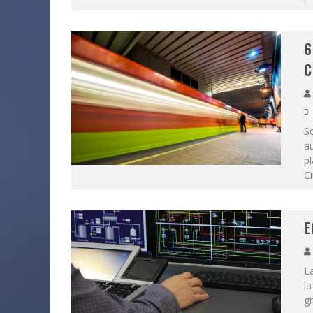
6
C
Sc
au
pl
Ci
E
La
l
g