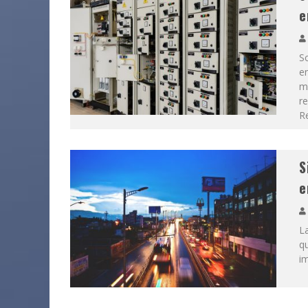
e
Sc
en
m
re
R
S
e
La
qu
im