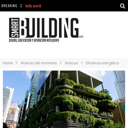
BREAKING
Aciclovir En Farmacia Violán: Cremas Y Comprimidos Disponibles
hello world
Cómo asegurarse de comprar medicamentos seguros en Farmacia Rincón de Seca
hello world
Home
Noticias del momento
Noticias
Eficiencia energética