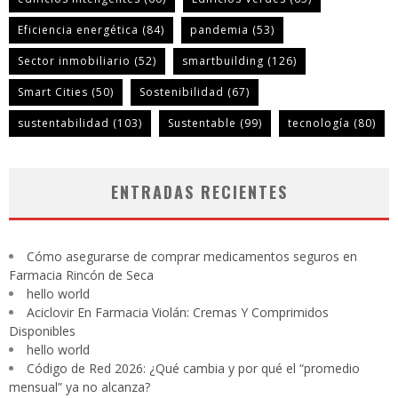
Eficiencia energética
(84)
pandemia
(53)
Sector inmobiliario
(52)
smartbuilding
(126)
Smart Cities
(50)
Sostenibilidad
(67)
sustentabilidad
(103)
Sustentable
(99)
tecnología
(80)
ENTRADAS RECIENTES
Cómo asegurarse de comprar medicamentos seguros en
Farmacia Rincón de Seca
hello world
Aciclovir En Farmacia Violán: Cremas Y Comprimidos
Disponibles
hello world
Código de Red 2026: ¿Qué cambia y por qué el “promedio
mensual” ya no alcanza?