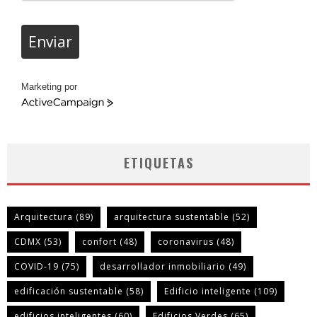
Enviar
Marketing por
ActiveCampaign
ETIQUETAS
Arquitectura
(89)
arquitectura sustentable
(52)
CDMX
(53)
confort
(48)
coronavirus
(48)
COVID-19
(75)
desarrollador inmobiliario
(49)
edificación sustentable
(58)
Edificio inteligente
(109)
edificios inteligentes
(60)
Edificios Verdes
(65)