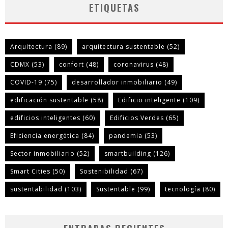
ETIQUETAS
Arquitectura
(89)
arquitectura sustentable
(52)
CDMX
(53)
confort
(48)
coronavirus
(48)
COVID-19
(75)
desarrollador inmobiliario
(49)
edificación sustentable
(58)
Edificio inteligente
(109)
edificios inteligentes
(60)
Edificios Verdes
(65)
Eficiencia energética
(84)
pandemia
(53)
Sector inmobiliario
(52)
smartbuilding
(126)
Smart Cities
(50)
Sostenibilidad
(67)
sustentabilidad
(103)
Sustentable
(99)
tecnología
(80)