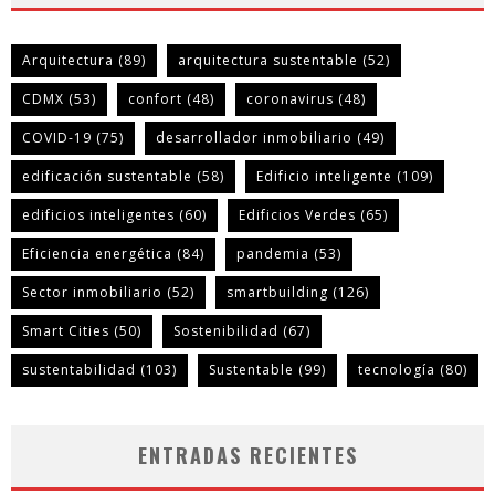
Arquitectura
(89)
arquitectura sustentable
(52)
CDMX
(53)
confort
(48)
coronavirus
(48)
COVID-19
(75)
desarrollador inmobiliario
(49)
edificación sustentable
(58)
Edificio inteligente
(109)
edificios inteligentes
(60)
Edificios Verdes
(65)
Eficiencia energética
(84)
pandemia
(53)
Sector inmobiliario
(52)
smartbuilding
(126)
Smart Cities
(50)
Sostenibilidad
(67)
sustentabilidad
(103)
Sustentable
(99)
tecnología
(80)
ENTRADAS RECIENTES