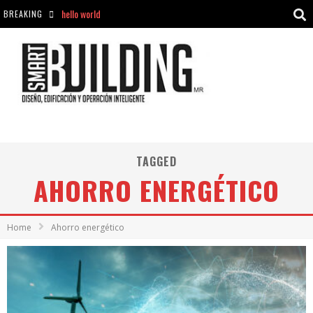
BREAKING
Aciclovir En Farmacia Violán: Cremas Y Comprimidos Disponibles
hello world
Cómo asegurarse de comprar medicamentos seguros en Farmacia Rincón de Seca
hello world
TAGGED
AHORRO ENERGÉTICO
Home
Ahorro energético