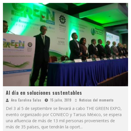
Al día en soluciones sustentables
Ana Carolina Salas
15 julio, 2019
Noticias del momento
Del 3 al 5 de septiembre se llevará a cabo THE GREEN EXPO,
evento organizado por CONIECO y Tarsus México, se espera
una afluencia de más de 13 mil personas provenientes de
más de 35 países, que tendrán la oport
...