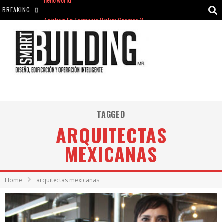
BREAKING
Aciclovir En Farmacia Violán: Cremas Y Comprimidos Disponibles
hello world
Cómo asegurarse de comprar medicamentos seguros en Farmacia Rincón de Seca
hello world
TAGGED
ARQUITECTAS
MEXICANAS
Home
arquitectas mexicanas