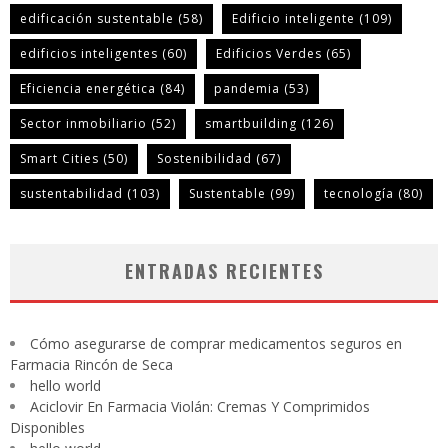
edificación sustentable
(58)
Edificio inteligente
(109)
edificios inteligentes
(60)
Edificios Verdes
(65)
Eficiencia energética
(84)
pandemia
(53)
Sector inmobiliario
(52)
smartbuilding
(126)
Smart Cities
(50)
Sostenibilidad
(67)
sustentabilidad
(103)
Sustentable
(99)
tecnología
(80)
ENTRADAS RECIENTES
Cómo asegurarse de comprar medicamentos seguros en
Farmacia Rincón de Seca
hello world
Aciclovir En Farmacia Violán: Cremas Y Comprimidos
Disponibles