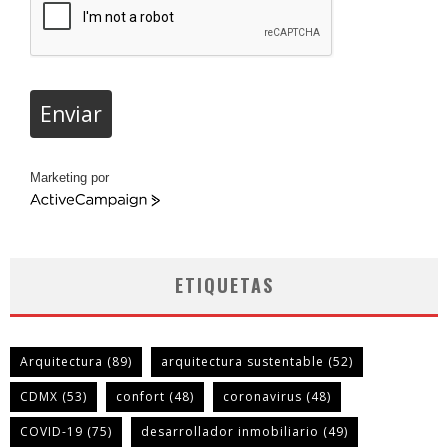
Enviar
Marketing por
ActiveCampaign
ETIQUETAS
Arquitectura
(89)
arquitectura sustentable
(52)
CDMX
(53)
confort
(48)
coronavirus
(48)
COVID-19
(75)
desarrollador inmobiliario
(49)