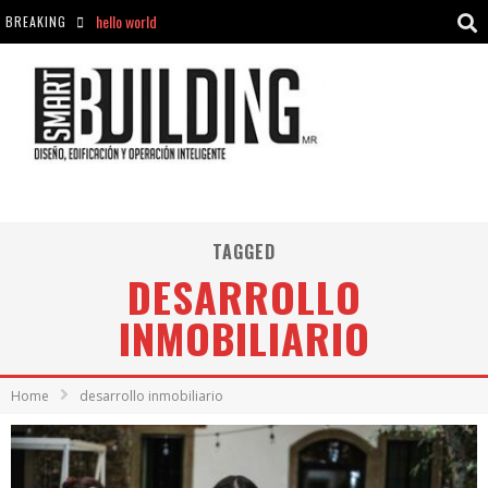
hello world
BREAKING
Aciclovir En Farmacia Violán: Cremas Y Comprimidos Disponibles
hello world
Cómo asegurarse de comprar medicamentos seguros en Farmacia Rincón de Seca
TAGGED
DESARROLLO
INMOBILIARIO
Home
desarrollo inmobiliario