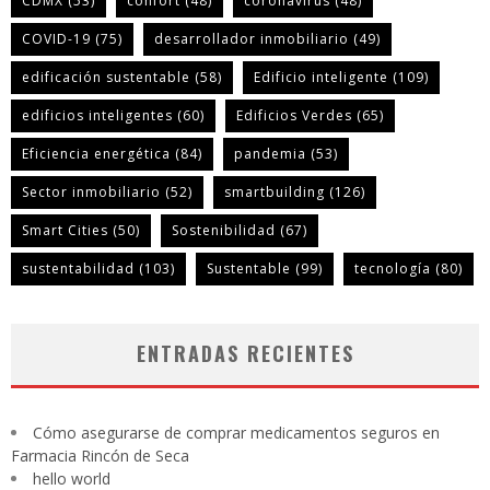
CDMX
(53)
confort
(48)
coronavirus
(48)
COVID-19
(75)
desarrollador inmobiliario
(49)
edificación sustentable
(58)
Edificio inteligente
(109)
edificios inteligentes
(60)
Edificios Verdes
(65)
Eficiencia energética
(84)
pandemia
(53)
Sector inmobiliario
(52)
smartbuilding
(126)
Smart Cities
(50)
Sostenibilidad
(67)
sustentabilidad
(103)
Sustentable
(99)
tecnología
(80)
ENTRADAS RECIENTES
Cómo asegurarse de comprar medicamentos seguros en
Farmacia Rincón de Seca
hello world