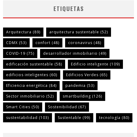
ETIQUETAS
Arquitectura
(89)
arquitectura sustentable
(52)
CDMX
(53)
confort
(48)
coronavirus
(48)
COVID-19
(75)
desarrollador inmobiliario
(49)
edificación sustentable
(58)
Edificio inteligente
(109)
edificios inteligentes
(60)
Edificios Verdes
(65)
Eficiencia energética
(84)
pandemia
(53)
Sector inmobiliario
(52)
smartbuilding
(126)
Smart Cities
(50)
Sostenibilidad
(67)
sustentabilidad
(103)
Sustentable
(99)
tecnología
(80)