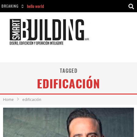
BREAKING
Aciclovir En Farmacia Violán: Cremas Y Comprimidos Disponibles
hello world
Cómo asegurarse de comprar medicamentos seguros en Farmacia Rincón de Seca
TAGGED
EDIFICACIÓN
Home
edificación