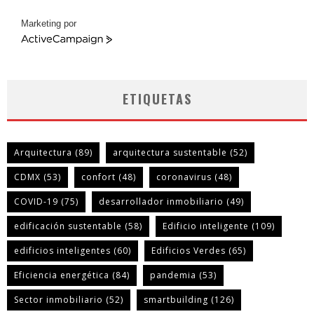
Marketing por
ActiveCampaign
ETIQUETAS
Arquitectura
(89)
arquitectura sustentable
(52)
CDMX
(53)
confort
(48)
coronavirus
(48)
COVID-19
(75)
desarrollador inmobiliario
(49)
edificación sustentable
(58)
Edificio inteligente
(109)
edificios inteligentes
(60)
Edificios Verdes
(65)
Eficiencia energética
(84)
pandemia
(53)
Sector inmobiliario
(52)
smartbuilding
(126)