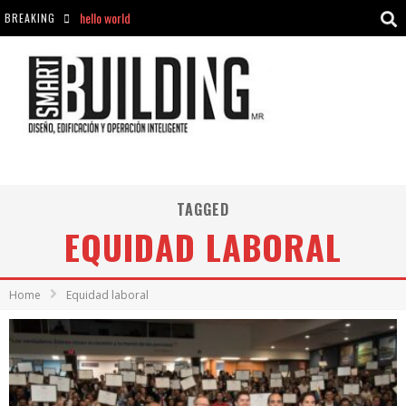
hello world
BREAKING
Aciclovir En Farmacia Violán: Cremas Y Comprimidos Disponibles
hello world
Cómo asegurarse de comprar medicamentos seguros en Farmacia Rincón de Seca
TAGGED
EQUIDAD LABORAL
Home
Equidad laboral