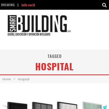
hello world
BREAKING
Aciclovir En Farmacia Violán: Cremas Y Comprimidos Disponibles
hello world
Cómo asegurarse de comprar medicamentos seguros en Farmacia Rincón de Seca
TAGGED
HOSPITAL
Home
Hospital