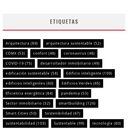
ETIQUETAS
Arquitectura
(89)
arquitectura sustentable
(52)
CDMX
(53)
confort
(48)
coronavirus
(48)
COVID-19
(75)
desarrollador inmobiliario
(49)
edificación sustentable
(58)
Edificio inteligente
(109)
edificios inteligentes
(60)
Edificios Verdes
(65)
Eficiencia energética
(84)
pandemia
(53)
Sector inmobiliario
(52)
smartbuilding
(126)
Smart Cities
(50)
Sostenibilidad
(67)
sustentabilidad
(103)
Sustentable
(99)
tecnología
(80)