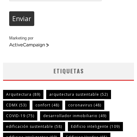
Enviar
Marketing por
ActiveCampaign
ETIQUETAS
Arquitectura
(89)
arquitectura sustentable
(52)
CDMX
(53)
confort
(48)
coronavirus
(48)
COVID-19
(75)
desarrollador inmobiliario
(49)
edificación sustentable
(58)
Edificio inteligente
(109)