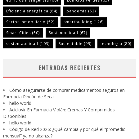
edificios inteligentes
(60)
Edificios Verdes
(65)
Eficiencia energética
(84)
pandemia
(53)
Sector inmobiliario
(52)
smartbuilding
(126)
Smart Cities
(50)
Sostenibilidad
(67)
sustentabilidad
(103)
Sustentable
(99)
tecnología
(80)
ENTRADAS RECIENTES
Cómo asegurarse de comprar medicamentos seguros en
Farmacia Rincón de Seca
hello world
Aciclovir En Farmacia Violán: Cremas Y Comprimidos
Disponibles
hello world
Código de Red 2026: ¿Qué cambia y por qué el “promedio
mensual” ya no alcanza?