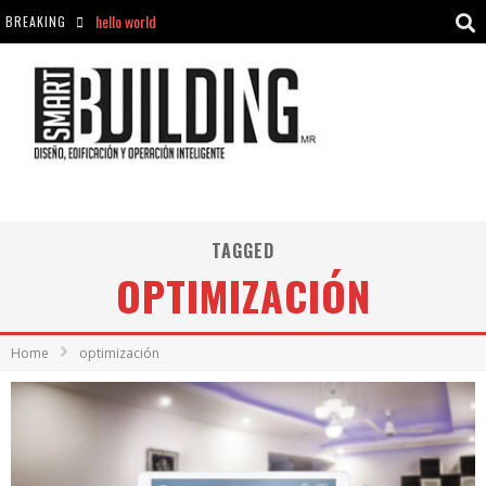
hello world
BREAKING
Aciclovir En Farmacia Violán: Cremas Y Comprimidos Disponibles
hello world
Cómo asegurarse de comprar medicamentos seguros en Farmacia Rincón de Seca
TAGGED
OPTIMIZACIÓN
Home
optimización