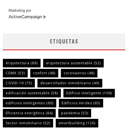
Marketing por
ActiveCampaign
ETIQUETAS
Arquitectura
(89)
arquitectura sustentable
(52)
CDMX
(53)
confort
(48)
coronavirus
(48)
COVID-19
(75)
desarrollador inmobiliario
(49)
edificación sustentable
(58)
Edificio inteligente
(109)
edificios inteligentes
(60)
Edificios Verdes
(65)
Eficiencia energética
(84)
pandemia
(53)
Sector inmobiliario
(52)
smartbuilding
(126)