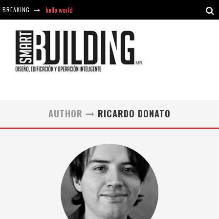
hello world
BREAKING
Aciclovir En Farmacia Violán: Cremas Y Comprimidos Disponibles
hello world
Cómo asegurarse de comprar medicamentos seguros en Farmacia Rincón de Seca
AUTHOR
RICARDO DONATO