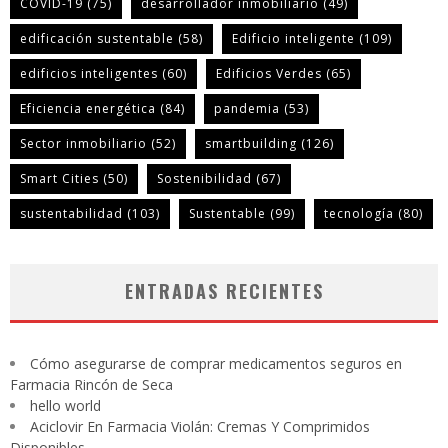
COVID-19
(75)
desarrollador inmobiliario
(49)
edificación sustentable
(58)
Edificio inteligente
(109)
edificios inteligentes
(60)
Edificios Verdes
(65)
Eficiencia energética
(84)
pandemia
(53)
Sector inmobiliario
(52)
smartbuilding
(126)
Smart Cities
(50)
Sostenibilidad
(67)
sustentabilidad
(103)
Sustentable
(99)
tecnología
(80)
ENTRADAS RECIENTES
Cómo asegurarse de comprar medicamentos seguros en
Farmacia Rincón de Seca
hello world
Aciclovir En Farmacia Violán: Cremas Y Comprimidos
Disponibles