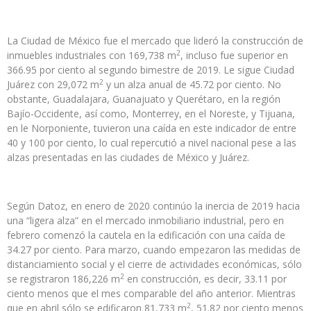
La Ciudad de México fue el mercado que lideró la construcción de
2
inmuebles industriales con 169,738 m
, incluso fue superior en
366.95 por ciento al segundo bimestre de 2019. Le sigue Ciudad
2
Juárez con 29,072 m
y un alza anual de 45.72 por ciento. No
obstante, Guadalajara, Guanajuato y Querétaro, en la región
Bajío-Occidente, así como, Monterrey, en el Noreste, y Tijuana,
en le Norponiente, tuvieron una caída en este indicador de entre
40 y 100 por ciento, lo cual repercutió a nivel nacional pese a las
alzas presentadas en las ciudades de México y Juárez.
Según Datoz, en enero de 2020 continúo la inercia de 2019 hacia
una “ligera alza” en el mercado inmobiliario industrial, pero en
febrero comenzó la cautela en la edificación con una caída de
34.27 por ciento. Para marzo, cuando empezaron las medidas de
distanciamiento social y el cierre de actividades económicas, sólo
2
se registraron 186,226 m
en construcción, es decir, 33.11 por
ciento menos que el mes comparable del año anterior. Mientras
2
que en abril sólo se edificaron 81,733 m
, 51.82 por ciento menos