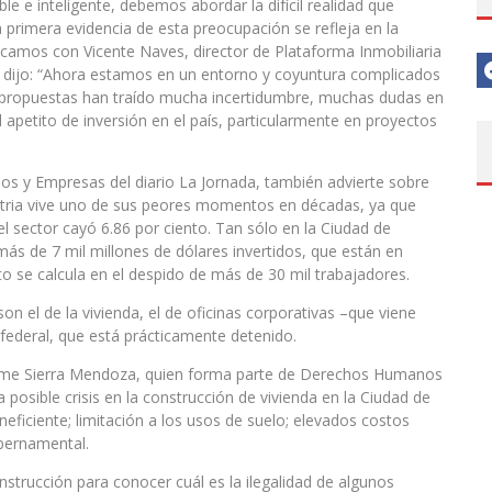
le e inteligente, debemos abordar la difícil realidad que
a primera evidencia de esta preocupación se refleja en la
ticamos con Vicente Naves, director de Plataforma Inmobiliaria
nos dijo: “Ahora estamos en un entorno y coyuntura complicados
s propuestas han traído mucha incertidumbre, muchas dudas en
el apetito de inversión en el país, particularmente en proyectos
os y Empresas del diario La Jornada, también advierte sobre
ustria vive uno de sus peores momentos en décadas, ya que
l sector cayó 6.86 por ciento. Tan sólo en la Ciudad de
ás de 7 mil millones de dólares invertidos, que están en
to se calcula en el despido de más de 30 mil trabajadores.
n el de la vivienda, el de oficinas corporativas –que viene
 federal, que está prácticamente detenido.
, Jaime Sierra Mendoza, quien forma parte de Derechos Humanos
a posible crisis en la construcción de vivienda en la Ciudad de
neficiente; limitación a los usos de suelo; elevados costos
ubernamental.
onstrucción para conocer cuál es la ilegalidad de algunos