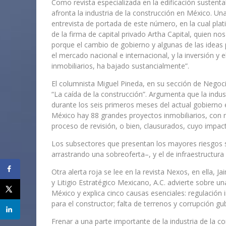
Como revista especializada en la edificación sustentab
afronta la industria de la construcción en México. Un
entrevista de portada de este número, en la cual pla
de la firma de capital privado Artha Capital, quien 
porque el cambio de gobierno y algunas de las idea
el mercado nacional e internacional, y la inversión y 
inmobiliarios, ha bajado sustancialmente”.
El columnista Miguel Pineda, en su sección de Negoci
“La caída de la construcción”. Argumenta que la ind
durante los seis primeros meses del actual gobierno e
México hay 88 grandes proyectos inmobiliarios, con m
proceso de revisión, o bien, clausurados, cuyo impac
Los subsectores que presentan los mayores riesgos so
arrastrando una sobreoferta–, y el de infraestructura
Otra alerta roja se lee en la revista Nexos, en ella
y Litigio Estratégico Mexicano, A.C. advierte sobre un
México y explica cinco causas esenciales: regulación i
para el constructor; falta de terrenos y corrupción g
Frenar a una parte importante de la industria de la c