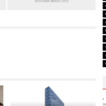
InfoComm México 2019
s