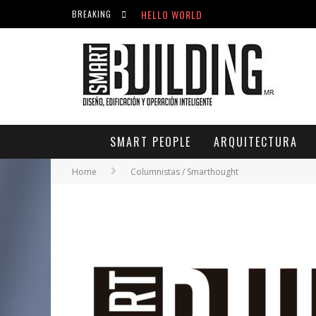
HELLO WORLD
BREAKING
ACICLOVIR EN FARMACIA VIOLÁN: CREM
HELLO WORLD
SMART PEOPLE
ARQUITECTURA
Home
Columnistas / Smarthought