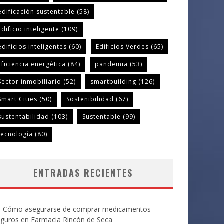
edificación sustentable
(58)
Edificio inteligente
(109)
edificios inteligentes
(60)
Edificios Verdes
(65)
Eficiencia energética
(84)
pandemia
(53)
Sector inmobiliario
(52)
smartbuilding
(126)
Smart Cities
(50)
Sostenibilidad
(67)
sustentabilidad
(103)
Sustentable
(99)
tecnología
(80)
ENTRADAS RECIENTES
Cómo asegurarse de comprar medicamentos
eguros en Farmacia Rincón de Seca