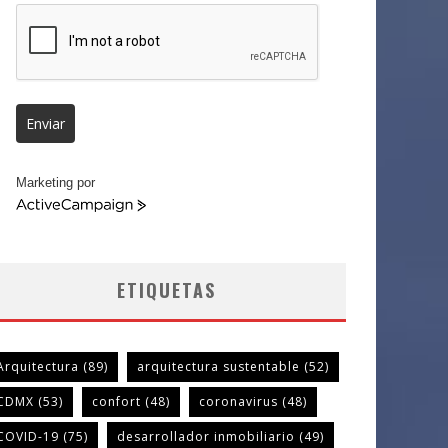
Enviar
Marketing por
ActiveCampaign
ETIQUETAS
Arquitectura
(89)
arquitectura sustentable
(52)
CDMX
(53)
confort
(48)
coronavirus
(48)
COVID-19
(75)
desarrollador inmobiliario
(49)