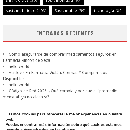
Smart Cities
(50)
Sostenibilidad
(67)
sustentabilidad
(103)
Sustentable
(99)
tecnología
(80)
ENTRADAS RECIENTES
Cómo asegurarse de comprar medicamentos seguros en
Farmacia Rincón de Seca
hello world
Aciclovir En Farmacia Violán: Cremas Y Comprimidos
Disponibles
hello world
Código de Red 2026: ¿Qué cambia y por qué el “promedio
mensual” ya no alcanza?
Usamos cookies para ofrecerte la mejor experiencia en nuestra
web.
Puedes encontrar más información sobre qué cookies estamos
usando o desactivarlas en los
ajustes
.