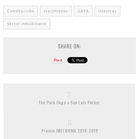
Construcción
crecimiento
GAYA
inteiores
Sector inmobiliario
SHARE ON:
The Park llega a San Luis Potosí
Premio IMEI BOMA 2018-2019