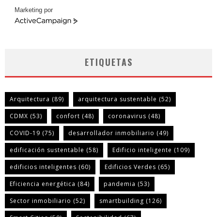
Marketing por
ActiveCampaign
ETIQUETAS
Arquitectura
(89)
arquitectura sustentable
(52)
CDMX
(53)
confort
(48)
coronavirus
(48)
COVID-19
(75)
desarrollador inmobiliario
(49)
edificación sustentable
(58)
Edificio inteligente
(109)
edificios inteligentes
(60)
Edificios Verdes
(65)
Eficiencia energética
(84)
pandemia
(53)
Sector inmobiliario
(52)
smartbuilding
(126)