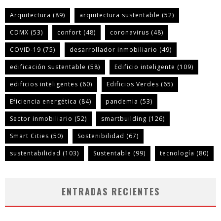
Arquitectura
(89)
arquitectura sustentable
(52)
CDMX
(53)
confort
(48)
coronavirus
(48)
COVID-19
(75)
desarrollador inmobiliario
(49)
edificación sustentable
(58)
Edificio inteligente
(109)
edificios inteligentes
(60)
Edificios Verdes
(65)
Eficiencia energética
(84)
pandemia
(53)
Sector inmobiliario
(52)
smartbuilding
(126)
Smart Cities
(50)
Sostenibilidad
(67)
sustentabilidad
(103)
Sustentable
(99)
tecnología
(80)
ENTRADAS RECIENTES