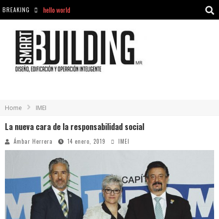
BREAKING
Aciclovir En Farmacia Violán: Cremas Y Comprimidos Disponibles
hello world
Cómo asegurarse de comprar medicamentos seguros en Farmacia Rincón de Seca
hello world
Home
IMEI
La nueva cara de la responsabilidad social
Ámbar Herrera
14 enero, 2019
IMEI