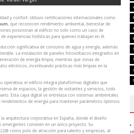
idad y confort: obtuvo certificaciones internacionales como
inum
, que reconocen rendimiento ambiental, bienestar de
ciones posicionan al edificio no solo como un caso de
de experiencias holísticas para quienes trabajan en él.
educción significativa de consumo de agua y energía, además
stenible. La instalación de paneles fotovoltaicos integrados en
 generación de energía limpia, mientras que zonas de
os eléctricos, incentivando prácticas más limpias en la
u operativa: el edificio integra plataformas digitales que
eserva de espacios, la gestión de visitantes y servicios, todo
suario. Esta capa digital se entrelaza con sistemas ambientales
al y rendimientos de energía para mantener parámetros óptimos
a arquitectura corporativa en España, donde el diseño
as emergentes conviven en un único proyecto. Su
to 22@ como polo de atracción para talento y empresas, al
s