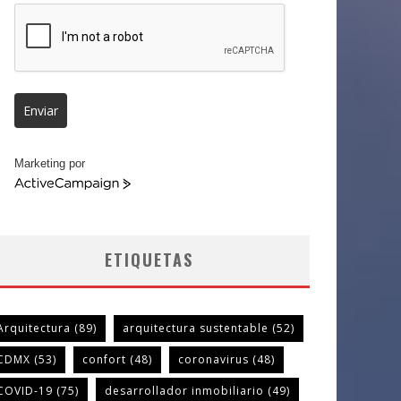
Enviar
Marketing por
ActiveCampaign
ETIQUETAS
Arquitectura
(89)
arquitectura sustentable
(52)
CDMX
(53)
confort
(48)
coronavirus
(48)
COVID-19
(75)
desarrollador inmobiliario
(49)