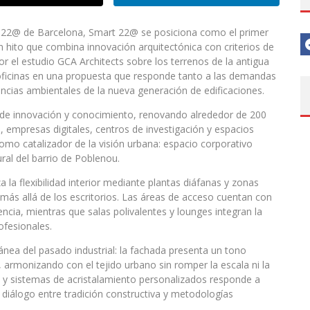
co 22@ de Barcelona, Smart 22@ se posiciona como el primer
 hito que combina innovación arquitectónica con criterios de
por el estudio GCA Architects sobre los terrenos de la antigua
 oficinas en una propuesta que responde tanto a las demandas
cias ambientales de la nueva generación de edificaciones.
 de innovación y conocimiento, renovando alrededor de 200
a, empresas digitales, centros de investigación y espacios
mo catalizador de la visión urbana: espacio corporativo
al del barrio de Poblenou.
a la flexibilidad interior mediante plantas diáfanas y zonas
más allá de los escritorios. Las áreas de acceso cuentan con
ncia, mientras que salas polivalentes y lounges integran la
ofesionales.
ánea del pasado industrial: la fachada presenta un tono
 armonizando con el tejido urbano sin romper la escala ni la
da y sistemas de acristalamiento personalizados responde a
diálogo entre tradición constructiva y metodologías