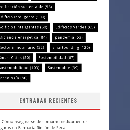
edificación sustentable
(58)
Edificio inteligente
(109)
edificios inteligentes
(60)
Edificios Verdes
(65)
Eficiencia energética
(84)
pandemia
(53)
Sector inmobiliario
(52)
smartbuilding
(126)
Smart Cities
(50)
Sostenibilidad
(67)
sustentabilidad
(103)
Sustentable
(99)
tecnología
(80)
ENTRADAS RECIENTES
Cómo asegurarse de comprar medicamentos
eguros en Farmacia Rincón de Seca