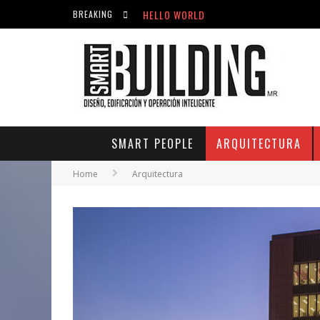
HELLO WORLD
BREAKING
ACICLOVIR EN FARMACIA VIOLÁN: CREM
HELLO WORLD
SMART PEOPLE
ARQUITECTURA
Home
Arquitectura