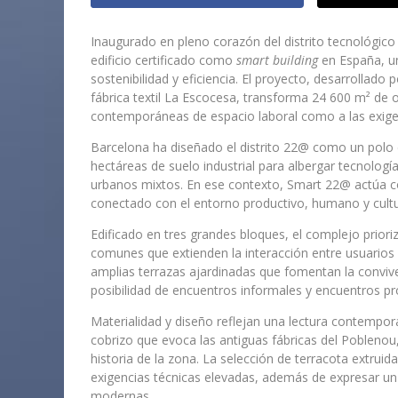
Inaugurado en pleno corazón del distrito tecnológi
edificio certificado como
smart building
en España, un
sostenibilidad y eficiencia. El proyecto, desarrollado 
fábrica textil La Escocesa, transforma 24 600 m² de
contemporáneas de espacio laboral como a las exigen
Barcelona ha diseñado el distrito 22@ como un polo
hectáreas de suelo industrial para albergar tecnologí
urbanos mixtos. En ese contexto, Smart 22@ actúa co
conectado con el entorno productivo, humano y cultur
Edificado en tres grandes bloques, el complejo prioriz
comunes que extienden la interacción entre usuarios 
amplias terrazas ajardinadas que fomentan la convive
posibilidad de encuentros informales y encuentros pr
Materialidad y diseño reflejan una lectura contempor
cobrizo que evoca las antiguas fábricas del Poblenou,
historia de la zona. La selección de terracota extrui
exigencias técnicas elevadas, además de expresar un 
modernas.