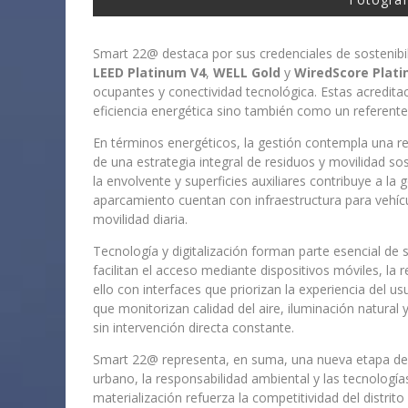
Smart 22@ destaca por sus credenciales de sostenibil
LEED Platinum V4
,
WELL Gold
y
WiredScore Plat
ocupantes y conectividad tecnológica. Estas acredita
eficiencia energética sino también como un referente 
En términos energéticos, la gestión contempla una r
de una estrategia integral de residuos y movilidad so
la envolvente y superficies auxiliares contribuye a la
aparcamiento cuentan con infraestructura para vehícul
movilidad diaria.
Tecnología y digitalización forman parte esencial de s
facilitan el acceso mediante dispositivos móviles, la r
ello con interfaces que priorizan la experiencia del u
que monitorizan calidad del aire, iluminación natur
sin intervención directa constante.
Smart 22@ representa, en suma, una nueva etapa de l
urbano, la responsabilidad ambiental y las tecnologí
materialización refuerza la competitividad del distri