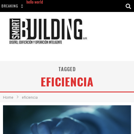
BREAKING
Aciclovir En Farmacia Violán: Cremas Y Comprimidos Disponibles
hello world
Cómo asegurarse de comprar medicamentos seguros en Farmacia Rincón de Seca
hello world
TAGGED
EFICIENCIA
Home
eficiencia