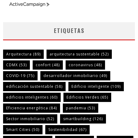
ActiveCampaign
ETIQUETAS
Arquitectura
(89)
arquitectura sustentable
(52)
CDMX
(53)
confort
(48)
coronavirus
(48)
COVID-19
(75)
desarrollador inmobiliario
(49)
edificación sustentable
(58)
Edificio inteligente
(109)
edificios inteligentes
(60)
Edificios Verdes
(65)
Eficiencia energética
(84)
pandemia
(53)
Sector inmobiliario
(52)
smartbuilding
(126)
Smart Cities
(50)
Sostenibilidad
(67)