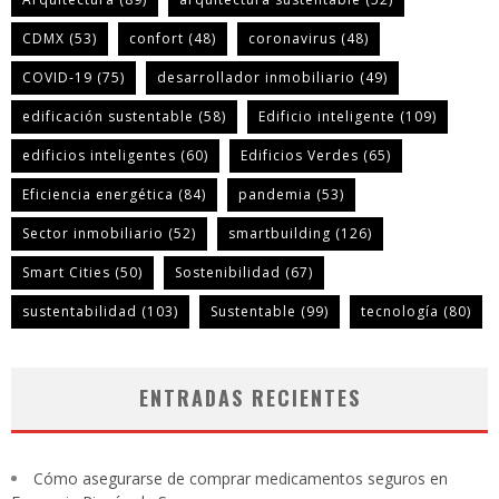
CDMX
(53)
confort
(48)
coronavirus
(48)
COVID-19
(75)
desarrollador inmobiliario
(49)
edificación sustentable
(58)
Edificio inteligente
(109)
edificios inteligentes
(60)
Edificios Verdes
(65)
Eficiencia energética
(84)
pandemia
(53)
Sector inmobiliario
(52)
smartbuilding
(126)
Smart Cities
(50)
Sostenibilidad
(67)
sustentabilidad
(103)
Sustentable
(99)
tecnología
(80)
ENTRADAS RECIENTES
Cómo asegurarse de comprar medicamentos seguros en