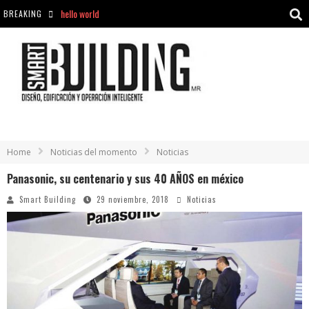
hello world
BREAKING
Aciclovir En Farmacia Violán: Cremas Y Comprimidos Disponibles
hello world
Cómo asegurarse de comprar medicamentos seguros en Farmacia Rincón de Seca
Home
Noticias del momento
Noticias
Panasonic, su centenario y sus 40 AÑOS en méxico
Smart Building
29 noviembre, 2018
Noticias