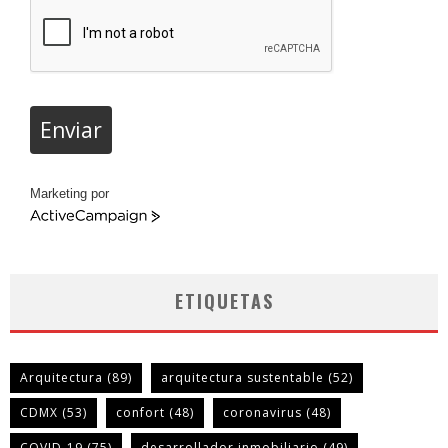
Enviar
Marketing por
ActiveCampaign
ETIQUETAS
Arquitectura
(89)
arquitectura sustentable
(52)
CDMX
(53)
confort
(48)
coronavirus
(48)
COVID-19
(75)
desarrollador inmobiliario
(49)