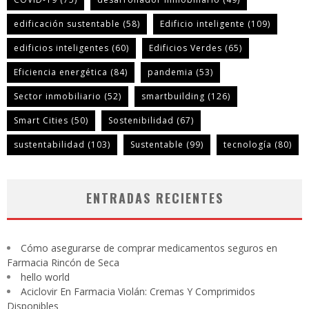
edificación sustentable
(58)
Edificio inteligente
(109)
edificios inteligentes
(60)
Edificios Verdes
(65)
Eficiencia energética
(84)
pandemia
(53)
Sector inmobiliario
(52)
smartbuilding
(126)
Smart Cities
(50)
Sostenibilidad
(67)
sustentabilidad
(103)
Sustentable
(99)
tecnología
(80)
ENTRADAS RECIENTES
Cómo asegurarse de comprar medicamentos seguros en
Farmacia Rincón de Seca
hello world
Aciclovir En Farmacia Violán: Cremas Y Comprimidos
Disponibles