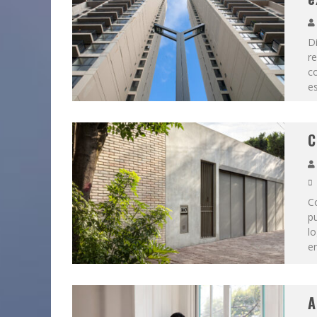
Di
re
co
es
C
Co
pu
lo
en
A