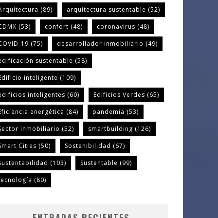
Arquitectura
(89)
arquitectura sustentable
(52)
CDMX
(53)
confort
(48)
coronavirus
(48)
COVID-19
(75)
desarrollador inmobiliario
(49)
edificación sustentable
(58)
Edificio inteligente
(109)
edificios inteligentes
(60)
Edificios Verdes
(65)
Eficiencia energética
(84)
pandemia
(53)
Sector inmobiliario
(52)
smartbuilding
(126)
Smart Cities
(50)
Sostenibilidad
(67)
sustentabilidad
(103)
Sustentable
(99)
tecnología
(80)
ENTRADAS RECIENTES