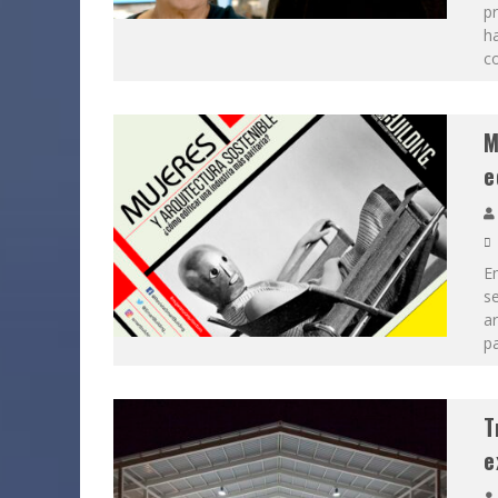
pr
ha
co
M
e
En
s
ar
pa
T
e