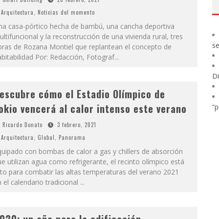
Arquitectura
,
Noticias del momento
na casa-pórtico hecha de bambú, una cancha deportiva
ltifuncional y la reconstrucción de una vivienda rural, tres
s
bras de Rozana Montiel que replantean el concepto de
bitabilidad Por: Redacción, Fotograf
...
Di
escubre cómo el Estadio Olímpico de
okio vencerá al calor intenso este verano
“p
Ricardo Donato
3 febrero, 2021
Arquitectura
,
Global
,
Panorama
uipado con bombas de calor a gas y chillers de absorción
e utilizan agua como refrigerante, el recinto olímpico está
sto para combatir las altas temperaturas del verano 2021
 el calendario tradicional
...