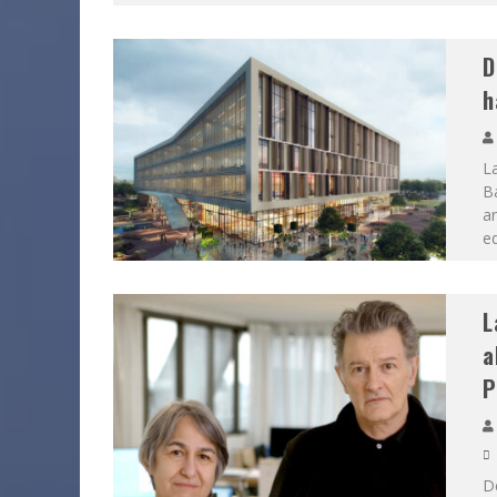
D
h
La
B
ar
ed
L
a
P
D