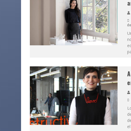
a
de
U
n
ed
p
A
e
Lo
de
de
e