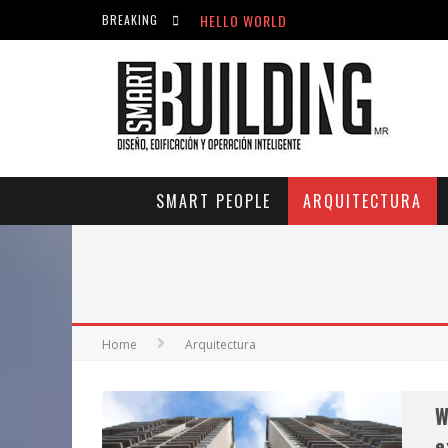
HELLO WORLD
BREAKING
ACICLOVIR EN FARMACIA VIOLÁN: CREM
HELLO WORLD
SMART PEOPLE
ARQUITECTURA
Home
Arquitectura
W
e