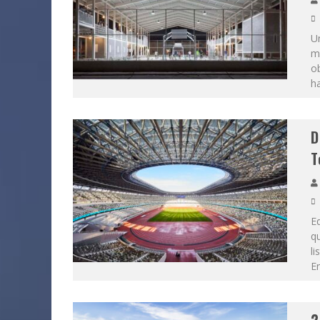
U
mu
o
ha
D
T
Eq
qu
li
En