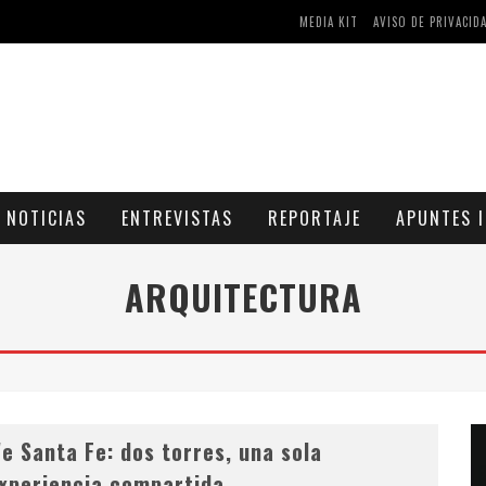
MEDIA KIT
AVISO DE PRIVACID
AS Y COMPRIMIDOS DISPONIBLES
CÓMO ASEGURARSE DE COMPRAR MEDICAMENTOS SEGUROS EN FARMACIA RINCÓN DE SECA
NOTICIAS
ENTREVISTAS
REPORTAJE
APUNTES I
ARQUITECTURA
e Santa Fe: dos torres, una sola
xperiencia compartida