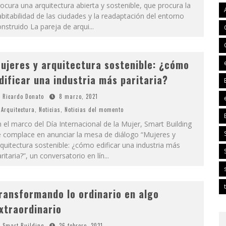
ocura una arquitectura abierta y sostenible, que procura la
bitabilidad de las ciudades y la readaptación del entorno
nstruido La pareja de arqui
...
ujeres y arquitectura sostenible: ¿cómo
dificar una industria más paritaria?
Ricardo Donato
8 marzo, 2021
Arquitectura
,
Noticias
,
Noticias del momento
 el marco del Día Internacional de la Mujer, Smart Building
e complace en anunciar la mesa de diálogo “Mujeres y
quitectura sostenible: ¿cómo edificar una industria más
ritaria?”, un conversatorio en lín
...
ransformando lo ordinario en algo
xtraordinario
Smart Building
26 febrero, 2021