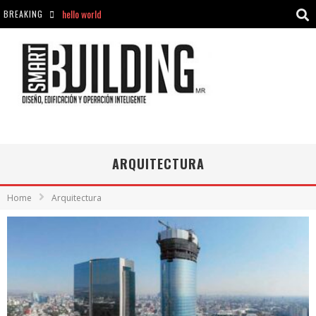
BREAKING
Aciclovir En Farmacia Violán: Cremas Y Comprimidos Disponibles
hello world
Cómo asegurarse de comprar medicamentos seguros en Farmacia Rincón de Seca
hello world
ARQUITECTURA
Home
Arquitectura