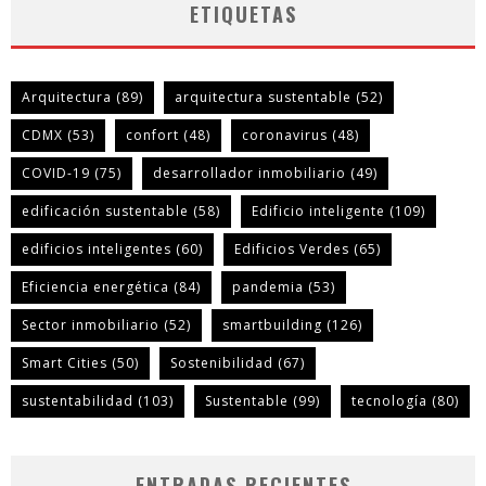
ETIQUETAS
Arquitectura
(89)
arquitectura sustentable
(52)
CDMX
(53)
confort
(48)
coronavirus
(48)
COVID-19
(75)
desarrollador inmobiliario
(49)
edificación sustentable
(58)
Edificio inteligente
(109)
edificios inteligentes
(60)
Edificios Verdes
(65)
Eficiencia energética
(84)
pandemia
(53)
Sector inmobiliario
(52)
smartbuilding
(126)
Smart Cities
(50)
Sostenibilidad
(67)
sustentabilidad
(103)
Sustentable
(99)
tecnología
(80)
ENTRADAS RECIENTES