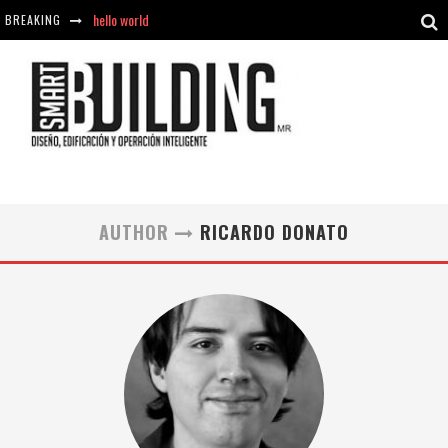
hello world
BREAKING
Aciclovir En Farmacia Violán: Cremas Y Comprimidos Disponibles
hello world
Cómo asegurarse de comprar medicamentos seguros en Farmacia Rincón de Seca
AUTHOR
RICARDO DONATO