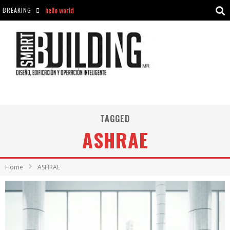
BREAKING
Aciclovir En Farmacia Violán: Cremas Y Comprimidos Disponibles
hello world
Cómo asegurarse de comprar medicamentos seguros en Farmacia Rincón de Seca
hello world
TAGGED
ASHRAE
Home
ASHRAE