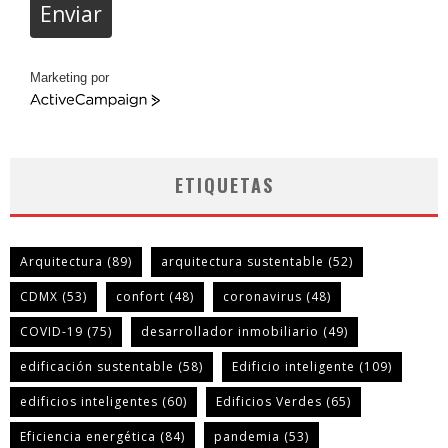
Enviar
Marketing por
ActiveCampaign
ETIQUETAS
Arquitectura
(89)
arquitectura sustentable
(52)
CDMX
(53)
confort
(48)
coronavirus
(48)
COVID-19
(75)
desarrollador inmobiliario
(49)
edificación sustentable
(58)
Edificio inteligente
(109)
edificios inteligentes
(60)
Edificios Verdes
(65)
Eficiencia energética
(84)
pandemia
(53)