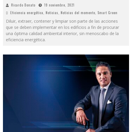
Ricardo Donato
19 noviembre, 2021
Eficiencia energética
,
Noticias
,
Noticias del momento
,
Smart Green
Diluir, extraer, contener y limpiar son parte de las acciones
que se deben implementar en los edificios a fin de procurar
una óptima calidad ambiental interior, sin menoscabo de la
eficiencia energética.