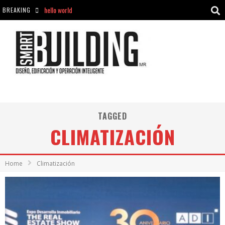
BREAKING
Aciclovir En Farmacia Violán: Cremas Y Comprimidos Disponibles
hello world
Cómo asegurarse de comprar medicamentos seguros en Farmacia Rincón de Seca
hello world
TAGGED
CLIMATIZACIÓN
Home
Climatización