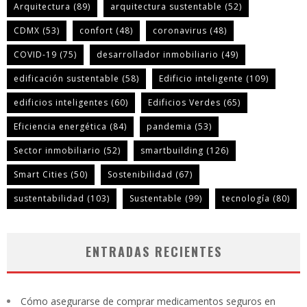
Arquitectura
(89)
arquitectura sustentable
(52)
CDMX
(53)
confort
(48)
coronavirus
(48)
COVID-19
(75)
desarrollador inmobiliario
(49)
edificación sustentable
(58)
Edificio inteligente
(109)
edificios inteligentes
(60)
Edificios Verdes
(65)
Eficiencia energética
(84)
pandemia
(53)
Sector inmobiliario
(52)
smartbuilding
(126)
Smart Cities
(50)
Sostenibilidad
(67)
sustentabilidad
(103)
Sustentable
(99)
tecnología
(80)
ENTRADAS RECIENTES
Cómo asegurarse de comprar medicamentos seguros en