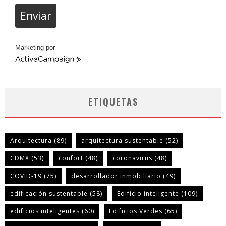
Enviar
Marketing por
ActiveCampaign
ETIQUETAS
Arquitectura
(89)
arquitectura sustentable
(52)
CDMX
(53)
confort
(48)
coronavirus
(48)
COVID-19
(75)
desarrollador inmobiliario
(49)
edificación sustentable
(58)
Edificio inteligente
(109)
edificios inteligentes
(60)
Edificios Verdes
(65)