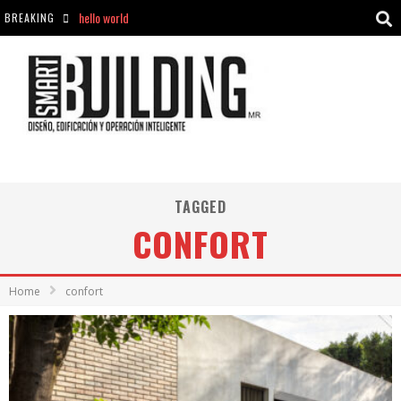
BREAKING
Aciclovir En Farmacia Violán: Cremas Y Comprimidos Disponibles
hello world
Cómo asegurarse de comprar medicamentos seguros en Farmacia Rincón de Seca
hello world
TAGGED
CONFORT
Home
confort