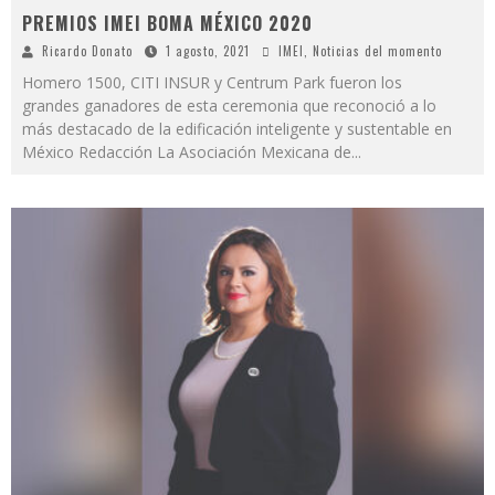
PREMIOS IMEI BOMA MÉXICO 2020
Ricardo Donato
1 agosto, 2021
IMEI
,
Noticias del momento
Homero 1500, CITI INSUR y Centrum Park fueron los
grandes ganadores de esta ceremonia que reconoció a lo
más destacado de la edificación inteligente y sustentable en
México Redacción La Asociación Mexicana de
...