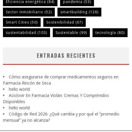
Eficiencia energética
(84)
pandemia
(53)
Sector inmobiliario
(52)
smartbuilding
(126)
Smart Cities
(50)
Sostenibilidad
(67)
sustentabilidad
(103)
Sustentable
(99)
tecnología
(80)
ENTRADAS RECIENTES
Cómo asegurarse de comprar medicamentos seguros en
Farmacia Rincón de Seca
hello world
Aciclovir En Farmacia Violán: Cremas Y Comprimidos
Disponibles
hello world
Código de Red 2026: ¿Qué cambia y por qué el “promedio
mensual” ya no alcanza?