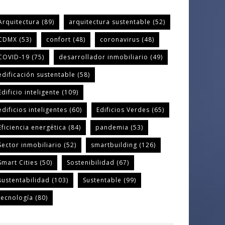
Arquitectura
(89)
arquitectura sustentable
(52)
CDMX
(53)
confort
(48)
coronavirus
(48)
COVID-19
(75)
desarrollador inmobiliario
(49)
edificación sustentable
(58)
Edificio inteligente
(109)
edificios inteligentes
(60)
Edificios Verdes
(65)
Eficiencia energética
(84)
pandemia
(53)
Sector inmobiliario
(52)
smartbuilding
(126)
Smart Cities
(50)
Sostenibilidad
(67)
sustentabilidad
(103)
Sustentable
(99)
tecnología
(80)