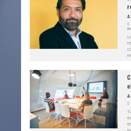
r
m
L
r
co
n
C
e
T
ed
en
na