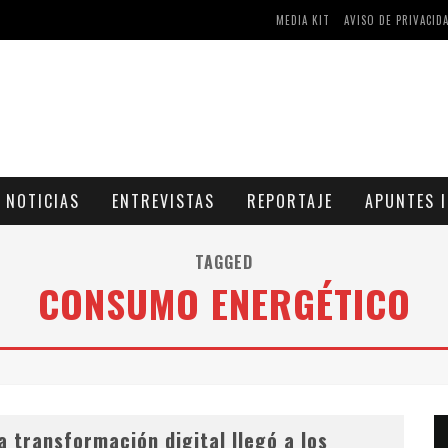
MEDIA KIT
AVISO DE PRIVACID
AS Y COMPRIMIDOS DISPONIBLES
CÓMO ASEGURARSE DE COMPRAR MEDICAMENTOS SEGUROS EN FARMACIA RINCÓN DE SECA
NOTICIAS
ENTREVISTAS
REPORTAJE
APUNTES I
TAGGED
CONSUMO ENERGÉTICO
a transformación digital llegó a los