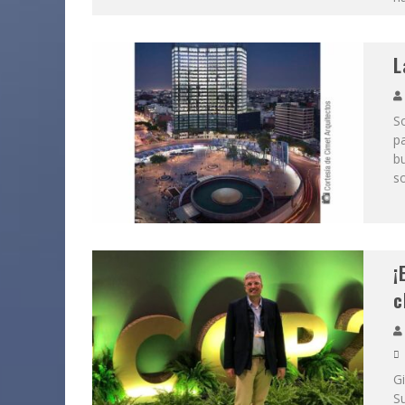
L
S
pa
bu
so
¡
c
Gi
Su