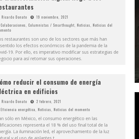
estaurantes
Ricardo Donato
19 noviembre, 2021
Colaboraciones
,
Columnistas / Smarthought
,
Noticias
,
Noticias del
omento
os restaurantes son uno de los sectores que más han
esentido los efectos económicos de la pandemia de la
vid-19. Por ello, es imperativo modificar sus estrategias de
egocio para así retomar sus operaciones.
ómo reducir el consumo de energía
léctrica en edificios
Ricardo Donato
2 febrero, 2021
Eficiencia energética
,
Noticias
,
Noticias del momento
an sólo en México, el consumo energético en las
ificaciones representa el 18 % del uso final total de la
ergía. La iluminación led, el aprovechamiento de la luz
tural y el uso de aislantes t
...