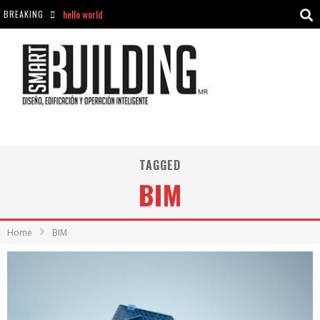
BREAKING
Aciclovir En Farmacia Violán: Cremas Y Comprimidos Disponibles
hello world
Cómo asegurarse de comprar medicamentos seguros en Farmacia Rincón de Seca
hello world
TAGGED
BIM
Home
BIM