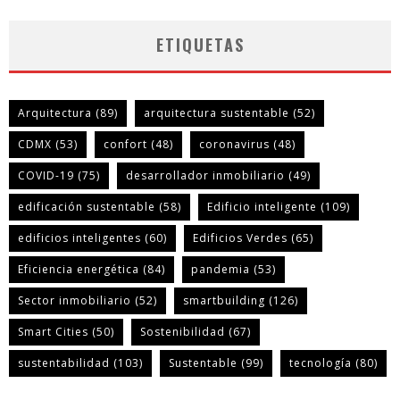
ETIQUETAS
Arquitectura
(89)
arquitectura sustentable
(52)
CDMX
(53)
confort
(48)
coronavirus
(48)
COVID-19
(75)
desarrollador inmobiliario
(49)
edificación sustentable
(58)
Edificio inteligente
(109)
edificios inteligentes
(60)
Edificios Verdes
(65)
Eficiencia energética
(84)
pandemia
(53)
Sector inmobiliario
(52)
smartbuilding
(126)
Smart Cities
(50)
Sostenibilidad
(67)
sustentabilidad
(103)
Sustentable
(99)
tecnología
(80)