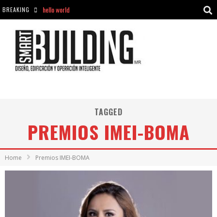
BREAKING
Aciclovir En Farmacia Violán: Cremas Y Comprimidos Disponibles
hello world
Cómo asegurarse de comprar medicamentos seguros en Farmacia Rincón de Seca
hello world
TAGGED
PREMIOS IMEI-BOMA
Home
Premios IMEI-BOMA