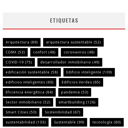
ETIQUETAS
Arquitectura
(89)
arquitectura sustentable
(52)
CDMX
(53)
confort
(48)
coronavirus
(48)
COVID-19
(75)
desarrollador inmobiliario
(49)
edificación sustentable
(58)
Edificio inteligente
(109)
edificios inteligentes
(60)
Edificios Verdes
(65)
Eficiencia energética
(84)
pandemia
(53)
Sector inmobiliario
(52)
smartbuilding
(126)
Smart Cities
(50)
Sostenibilidad
(67)
sustentabilidad
(103)
Sustentable
(99)
tecnología
(80)