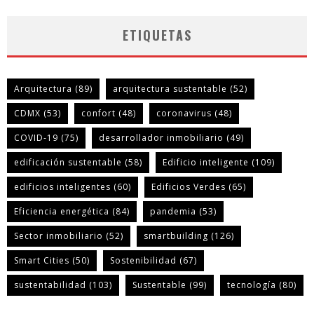
ETIQUETAS
Arquitectura
(89)
arquitectura sustentable
(52)
CDMX
(53)
confort
(48)
coronavirus
(48)
COVID-19
(75)
desarrollador inmobiliario
(49)
edificación sustentable
(58)
Edificio inteligente
(109)
edificios inteligentes
(60)
Edificios Verdes
(65)
Eficiencia energética
(84)
pandemia
(53)
Sector inmobiliario
(52)
smartbuilding
(126)
Smart Cities
(50)
Sostenibilidad
(67)
sustentabilidad
(103)
Sustentable
(99)
tecnología
(80)