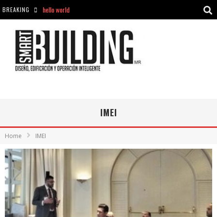
BREAKING
Aciclovir En Farmacia Violán: Cremas Y Comprimidos Disponibles
hello world
Cómo asegurarse de comprar medicamentos seguros en Farmacia Rincón de Seca
hello world
IMEI
Home
IMEI