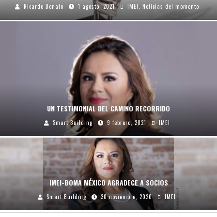
Ricardo Donato
1 agosto, 2021
IMEI
,
Noticias del momento
UN TESTIMONIAL DEL CAMINO RECORRIDO
Smart Building
9 febrero, 2021
IMEI
IMEI-BOMA MÉXICO AGRADECE A SOCIOS
Smart Building
30 noviembre, 2020
IMEI