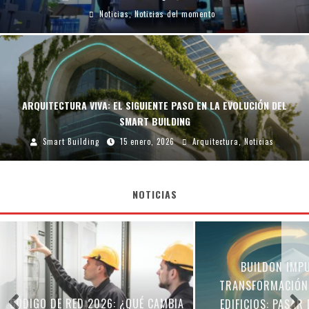
Noticias
,
Noticias del momento
ARQUITECTURA VIVA: EL SIGUIENTE PASO EN LA EVOLUCIÓN DEL
SMART BUILDING
Smart Building
15 enero, 2026
Arquitectura
,
Noticias
NOTICIAS
BUILDON IMPULSA LA
SMART 22@: BARCEL
TRANSFORMACIÓN DIGITAL DE
SU PRIMER EDIFICIO
EDIFICIOS: PASAR DE DATOS A
CON MIRADA U