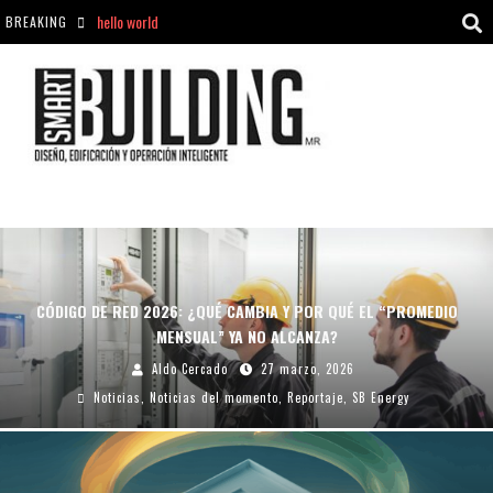
BREAKING
Aciclovir En Farmacia Violán: Cremas Y Comprimidos Disponibles
hello world
Cómo asegurarse de comprar medicamentos seguros en Farmacia Rincón de Seca
hello world
CÓDIGO DE RED 2026: ¿QUÉ CAMBIA Y POR QUÉ EL “PROMEDIO
MENSUAL” YA NO ALCANZA?
Aldo Cercado
27 marzo, 2026
Noticias
,
Noticias del momento
,
Reportaje
,
SB Energy