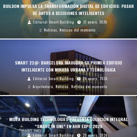
BUILDON IMPULSA LA TRANSFORMACIÓN DIGITAL DE EDIFICIOS: PASAR
DE DATOS A DECISIONES INTELIGENTES
Editorial Smart Building
31 enero, 2026
Noticias
,
Noticias del momento
SMART 22@: BARCELONA INAUGURA SU PRIMER EDIFICIO
INTELIGENTE CON MIRADA URBANA Y TECNOLÓGICA
Editorial Smart Building
29 enero, 2026
Arquitectura
,
Noticias
,
Noticias del momento
MIDEA BUILDING TECHNOLOGIES PRESENTA SOLUCIÓN INTEGRAL
“SMART IN ONE” EN AHR EXPO 2026
Editorial Smart Building
29 enero, 2026