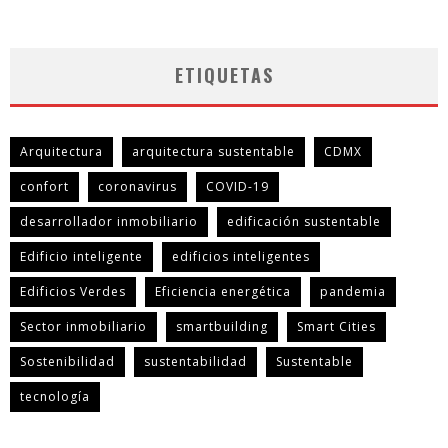
ETIQUETAS
Arquitectura
arquitectura sustentable
CDMX
confort
coronavirus
COVID-19
desarrollador inmobiliario
edificación sustentable
Edificio inteligente
edificios inteligentes
Edificios Verdes
Eficiencia energética
pandemia
Sector inmobiliario
smartbuilding
Smart Cities
Sostenibilidad
sustentabilidad
Sustentable
tecnología