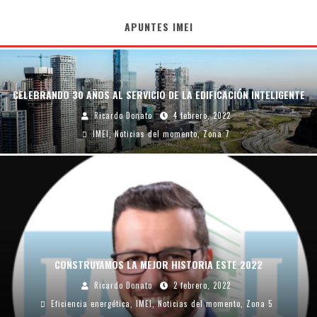
APUNTES IMEI
CELEBRANDO 30 AÑOS AL SERVICIO DE LA EDIFICACIÓN INTELIGENTE
Ricardo Donato
4 febrero, 2022
IMEI
,
Noticias del momento
,
Zona 7
CONSTRUYAMOS LA MEJOR HISTORIA ESTE 2022
Ricardo Donato
2 febrero, 2022
Eficiencia energética
,
IMEI
,
Noticias del momento
,
Zona 5